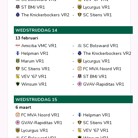
ST BMJ VR1
-
Lycurgus VR1
The Knickerbockers VR2
-
SC Stiens VR1
WEDSTRIJDDAG 14
13 februari
Amicitia VMC VR1
-
SC Bolsward VR1
Helpman VR1
-
The Knickerbockers VR2
Marum VR1
-
Lycurgus VR1
SC Stiens VR1
-
FC MVA Noord VR1
VEV '67 VR1
-
ST BMJ VR1
Winsum VR1
-
GVAV-Rapiditas VR1
WEDSTRIJDDAG 15
6 maart
FC MVA Noord VR1
-
Helpman VR1
GVAV-Rapiditas VR1
-
SC Stiens VR1
Lycurgus VR1
-
VEV '67 VR1