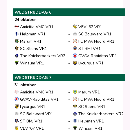
WEDSTRIJDDAG 6
24 oktober
Amicitia VMC VR1
-
VEV '67 VR1
Helpman VR1
-
SC Bolsward VR1
Marum VR1
-
FC MVA Noord VR1
SC Stiens VR1
-
ST BMJ VR1
The Knickerbockers VR2
-
GVAV-Rapiditas VR1
Winsum VR1
-
Lycurgus VR1
WEDSTRIJDDAG 7
31 oktober
Amicitia VMC VR1
-
Marum VR1
GVAV-Rapiditas VR1
-
FC MVA Noord VR1
Lycurgus VR1
-
SC Stiens VR1
SC Bolsward VR1
-
The Knickerbockers VR2
ST BMJ VR1
-
Helpman VR1
VEV '67 VR1
-
Winsum VR1