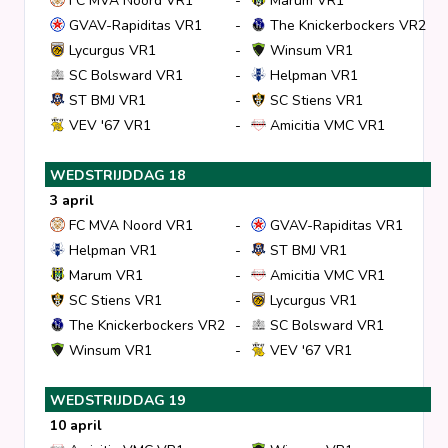
FC MVA Noord VR1
-
Marum VR1
GVAV-Rapiditas VR1
-
The Knickerbockers VR2
Lycurgus VR1
-
Winsum VR1
SC Bolsward VR1
-
Helpman VR1
ST BMJ VR1
-
SC Stiens VR1
VEV '67 VR1
-
Amicitia VMC VR1
WEDSTRIJDDAG 18
3 april
FC MVA Noord VR1
-
GVAV-Rapiditas VR1
Helpman VR1
-
ST BMJ VR1
Marum VR1
-
Amicitia VMC VR1
SC Stiens VR1
-
Lycurgus VR1
The Knickerbockers VR2
-
SC Bolsward VR1
Winsum VR1
-
VEV '67 VR1
WEDSTRIJDDAG 19
10 april