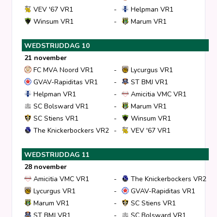
VEV '67 VR1
-
Helpman VR1
Winsum VR1
-
Marum VR1
WEDSTRIJDDAG 10
21 november
FC MVA Noord VR1
-
Lycurgus VR1
GVAV-Rapiditas VR1
-
ST BMJ VR1
Helpman VR1
-
Amicitia VMC VR1
SC Bolsward VR1
-
Marum VR1
SC Stiens VR1
-
Winsum VR1
The Knickerbockers VR2
-
VEV '67 VR1
WEDSTRIJDDAG 11
28 november
Amicitia VMC VR1
-
The Knickerbockers VR2
Lycurgus VR1
-
GVAV-Rapiditas VR1
Marum VR1
-
SC Stiens VR1
ST BMJ VR1
-
SC Bolsward VR1