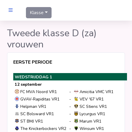
Klasse
MANNEN
Tweede klasse D (za)
vrouwen
Clubs
Wedstrijden
EERSTE PERIODE
WEDSTRIJDDAG 1
Statistieken
12 september
FC MVA Noord VR1
-
Amicitia VMC VR1
Voetbalpiramide
GVAV-Rapiditas VR1
-
VEV '67 VR1
Helpman VR1
-
SC Stiens VR1
SC Bolsward VR1
-
Lycurgus VR1
Links
ST BMJ VR1
-
Marum VR1
VROUWEN
The Knickerbockers VR2
-
Winsum VR1