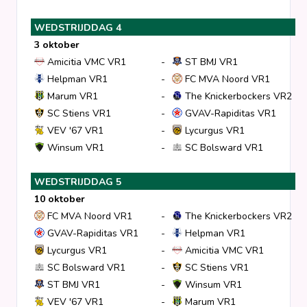
WEDSTRIJDDAG 4
3 oktober
Amicitia VMC VR1
-
ST BMJ VR1
Helpman VR1
-
FC MVA Noord VR1
Marum VR1
-
The Knickerbockers VR2
SC Stiens VR1
-
GVAV-Rapiditas VR1
VEV '67 VR1
-
Lycurgus VR1
Winsum VR1
-
SC Bolsward VR1
WEDSTRIJDDAG 5
10 oktober
FC MVA Noord VR1
-
The Knickerbockers VR2
GVAV-Rapiditas VR1
-
Helpman VR1
Lycurgus VR1
-
Amicitia VMC VR1
SC Bolsward VR1
-
SC Stiens VR1
ST BMJ VR1
-
Winsum VR1
VEV '67 VR1
-
Marum VR1