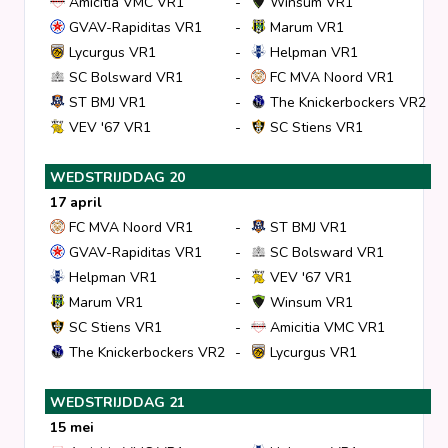
Amicitia VMC VR1
-
Winsum VR1
GVAV-Rapiditas VR1
-
Marum VR1
Lycurgus VR1
-
Helpman VR1
SC Bolsward VR1
-
FC MVA Noord VR1
ST BMJ VR1
-
The Knickerbockers VR2
VEV '67 VR1
-
SC Stiens VR1
WEDSTRIJDDAG 20
17 april
FC MVA Noord VR1
-
ST BMJ VR1
GVAV-Rapiditas VR1
-
SC Bolsward VR1
Helpman VR1
-
VEV '67 VR1
Marum VR1
-
Winsum VR1
SC Stiens VR1
-
Amicitia VMC VR1
The Knickerbockers VR2
-
Lycurgus VR1
WEDSTRIJDDAG 21
15 mei