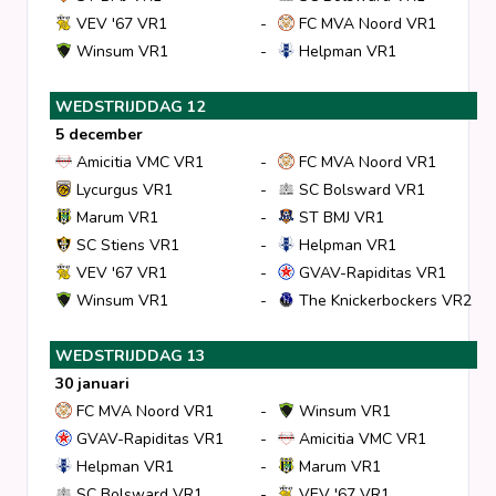
VEV '67 VR1
-
FC MVA Noord VR1
Winsum VR1
-
Helpman VR1
WEDSTRIJDDAG 12
5 december
Amicitia VMC VR1
-
FC MVA Noord VR1
Lycurgus VR1
-
SC Bolsward VR1
Marum VR1
-
ST BMJ VR1
SC Stiens VR1
-
Helpman VR1
VEV '67 VR1
-
GVAV-Rapiditas VR1
Winsum VR1
-
The Knickerbockers VR2
WEDSTRIJDDAG 13
30 januari
FC MVA Noord VR1
-
Winsum VR1
GVAV-Rapiditas VR1
-
Amicitia VMC VR1
Helpman VR1
-
Marum VR1
SC Bolsward VR1
-
VEV '67 VR1