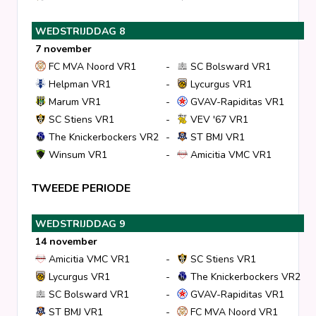
WEDSTRIJDDAG 8
7 november
FC MVA Noord VR1
-
SC Bolsward VR1
Helpman VR1
-
Lycurgus VR1
Marum VR1
-
GVAV-Rapiditas VR1
SC Stiens VR1
-
VEV '67 VR1
The Knickerbockers VR2
-
ST BMJ VR1
Winsum VR1
-
Amicitia VMC VR1
TWEEDE PERIODE
WEDSTRIJDDAG 9
14 november
Amicitia VMC VR1
-
SC Stiens VR1
Lycurgus VR1
-
The Knickerbockers VR2
SC Bolsward VR1
-
GVAV-Rapiditas VR1
ST BMJ VR1
-
FC MVA Noord VR1