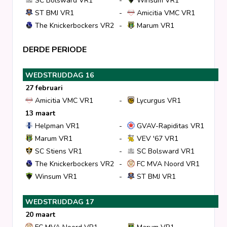
SC Bolsward VR1
-
Winsum VR1
ST BMJ VR1
-
Amicitia VMC VR1
The Knickerbockers VR2
-
Marum VR1
DERDE PERIODE
WEDSTRIJDDAG 16
27 februari
Amicitia VMC VR1
-
Lycurgus VR1
13 maart
Helpman VR1
-
GVAV-Rapiditas VR1
Marum VR1
-
VEV '67 VR1
SC Stiens VR1
-
SC Bolsward VR1
The Knickerbockers VR2
-
FC MVA Noord VR1
Winsum VR1
-
ST BMJ VR1
WEDSTRIJDDAG 17
20 maart