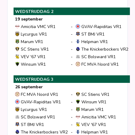
Clubs
WEDSTRIJDDAG 2
19 september
Amicitia VMC VR1
-
GVAV-Rapiditas VR1
Wedstrijden
Lycurgus VR1
-
ST BMJ VR1
Marum VR1
-
Helpman VR1
Statistieken
SC Stiens VR1
-
The Knickerbockers VR2
VEV '67 VR1
-
SC Bolsward VR1
Winsum VR1
-
FC MVA Noord VR1
Voetbalpiramide
WEDSTRIJDDAG 3
Overige links
26 september
FC MVA Noord VR1
-
SC Stiens VR1
GVAV-Rapiditas VR1
-
Winsum VR1
Lycurgus VR1
-
Marum VR1
SC Bolsward VR1
-
Amicitia VMC VR1
ST BMJ VR1
-
VEV '67 VR1
The Knickerbockers VR2
-
Helpman VR1