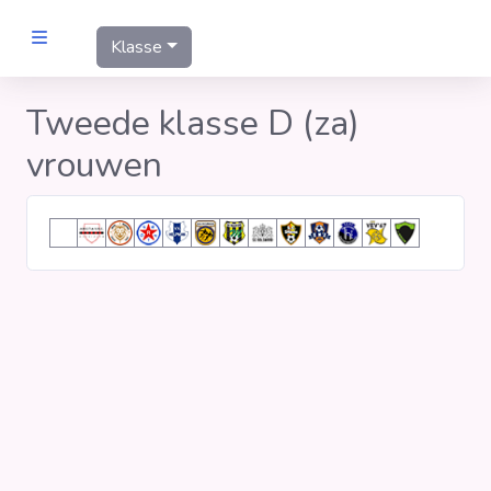
Klasse
MANNEN
Tweede klasse D (za)
vrouwen
Clubs
Wedstrijden
Statistieken
Voetbalpiramide
Links
VROUWEN