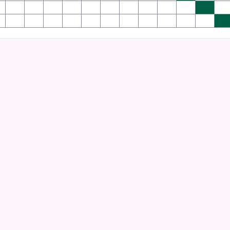
xxx
xxx