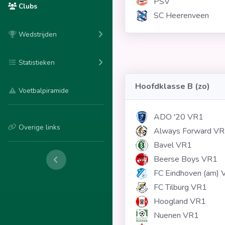
PSV
Clubs
SC Heerenveen
Wedstrijden
Statistieken
Hoofdklasse B (zo)
Voetbalpiramide
ADO '20 VR1
Overige links
Always Forward V
Bavel VR1
Beerse Boys VR1
FC Eindhoven (am)
FC Tilburg VR1
Hoogland VR1
Nuenen VR1