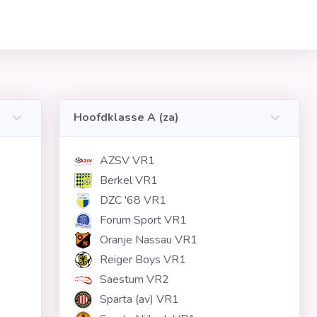
Hoofdklasse A (za)
AZSV VR1
Berkel VR1
DZC '68 VR1
Forum Sport VR1
Oranje Nassau VR1
Reiger Boys VR1
Saestum VR2
Sparta (av) VR1