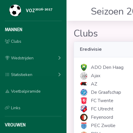
Seizoen 
2026-2027
VOZ
MANNEN
Clubs
Clubs
Eredivisie
Wedstrijden
ADO Den Haag
Statistieken
Ajax
AZ
Voetbalpiramide
De Graafschap
FC Twente
Links
FC Utrecht
Feyenoord
VROUWEN
PEC Zwolle