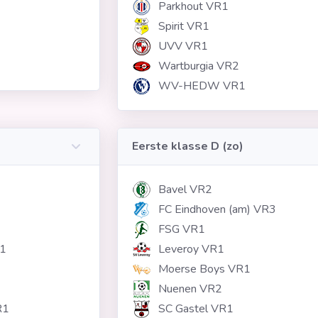
Parkhout VR1
Spirit VR1
UVV VR1
Wartburgia VR2
WV-HEDW VR1
Eerste klasse D (zo)
Bavel VR2
FC Eindhoven (am) VR3
FSG VR1
R1
Leveroy VR1
Moerse Boys VR1
Nuenen VR2
R1
SC Gastel VR1