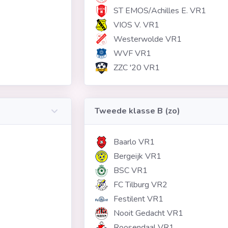
ST EMOS/Achilles E. VR1
VIOS V. VR1
Westerwolde VR1
WVF VR1
ZZC '20 VR1
Tweede klasse B (zo)
Baarlo VR1
Bergeijk VR1
BSC VR1
FC Tilburg VR2
Festilent VR1
Nooit Gedacht VR1
Roosendaal VR1