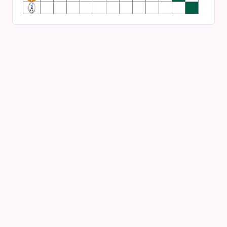
xxx
Clubs
Competities
Wedstrijden
Programma's
Matrixen
Statistieken
KNVB-beker
Voetbalpiramide
Districtsbeker
Overige links