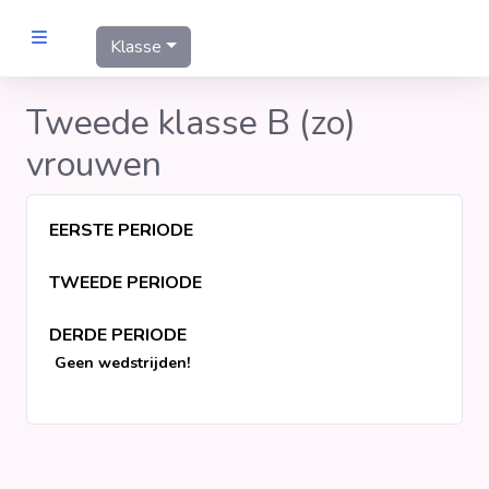
Klasse
MANNEN
Tweede klasse B (zo)
vrouwen
Clubs
Wedstrijden
EERSTE PERIODE
TWEEDE PERIODE
Statistieken
DERDE PERIODE
Voetbalpiramide
Geen wedstrijden!
Links
VROUWEN