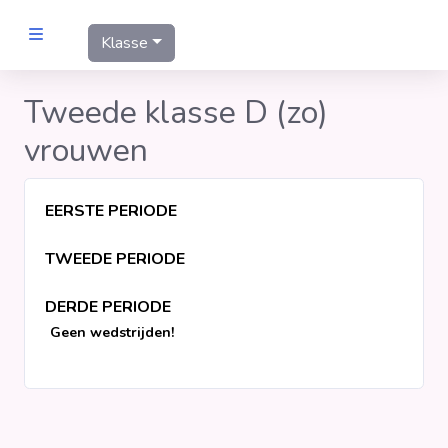
Klasse
MANNEN
Tweede klasse D (zo)
vrouwen
Clubs
Wedstrijden
EERSTE PERIODE
TWEEDE PERIODE
Statistieken
DERDE PERIODE
Voetbalpiramide
Geen wedstrijden!
Links
VROUWEN