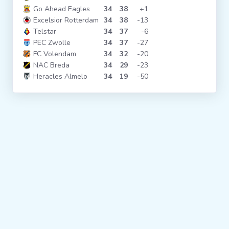
Go Ahead Eagles
34
38
+1
Clubs
Excelsior Rotterdam
34
38
-13
Telstar
34
37
-6
PEC Zwolle
34
37
-27
Wedstrijden
FC Volendam
34
32
-20
NAC Breda
34
29
-23
Heracles Almelo
34
19
-50
Statistieken
Voetbalpiramide
Overige links