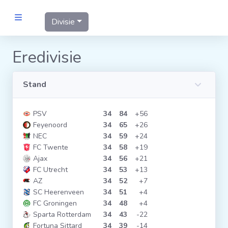
Divisie
MANNEN
Eredivisie
Clubs
Stand
Competities
Wedstrijden
Programma's
PSV
34
84
+56
Feyenoord
34
65
+26
Matrixen
Statistieken
NEC
34
59
+24
FC Twente
34
58
+19
KNVB-beker
Ajax
34
56
+21
Voetbalpiramide
Districtsbeker
FC Utrecht
34
53
+13
AZ
34
52
+7
SC Heerenveen
34
51
+4
Links
FC Groningen
34
48
+4
VROUWEN
Sparta Rotterdam
34
43
-22
Fortuna Sittard
34
39
-14