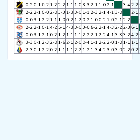
0-2
0-1
0-2
1-2
2-2
1-1
1-0
3-3
2-1
1-0
2-1
xxx
3-4
2-2
Clubs
2-2
2-1
5-0
2-0
3-3
1-3
3-0
1-1
2-3
2-1
4-1
3-0
xxx
2-1
0-0
3-1
2-2
1-1
1-0
0-2
1-2
0-2
1-0
0-2
1-0
2-1
2-2
xxx
2-2
2-1
5-1
4-2
5-1
4-3
3-0
3-0
5-2
2-1
4-3
2-2
2-3
6-1
Wedstrijden
0-0
3-1
2-1
0-2
1-2
1-1
1-1
2-2
2-1
2-2
4-1
3-3
3-2
4-2
3-3
0-1
2-3
2-0
1-5
2-1
2-0
0-4
1-1
2-2
2-0
1-0
1-1
1-1
Statistieken
2-3
0-1
2-2
0-2
1-1
1-1
2-2
1-2
1-3
4-2
3-0
3-0
2-2
0-2
Voetbalpiramide
Overige links