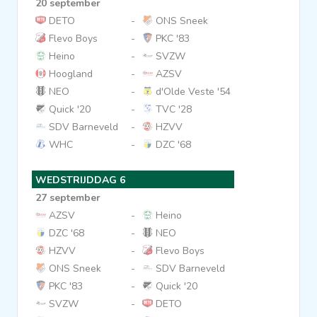
20 september
DETO
-
ONS Sneek
Flevo Boys
-
PKC '83
Heino
-
SVZW
Hoogland
-
AZSV
NEO
-
d'Olde Veste '54
Quick '20
-
TVC '28
SDV Barneveld
-
HZVV
WHC
-
DZC '68
WEDSTRIJDDAG 6
27 september
AZSV
-
Heino
DZC '68
-
NEO
HZVV
-
Flevo Boys
ONS Sneek
-
SDV Barneveld
PKC '83
-
Quick '20
SVZW
-
DETO