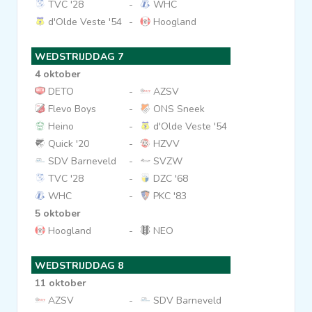
TVC '28
-
WHC
d'Olde Veste '54
-
Hoogland
WEDSTRIJDDAG 7
4 oktober
DETO
-
AZSV
Flevo Boys
-
ONS Sneek
Heino
-
d'Olde Veste '54
Quick '20
-
HZVV
SDV Barneveld
-
SVZW
TVC '28
-
DZC '68
WHC
-
PKC '83
5 oktober
Hoogland
-
NEO
WEDSTRIJDDAG 8
11 oktober
AZSV
-
SDV Barneveld