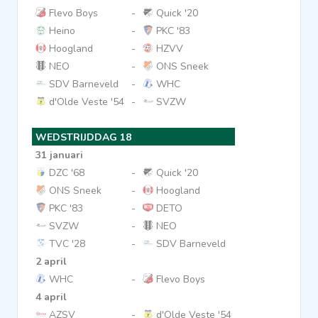
Flevo Boys
-
Quick '20
Heino
-
PKC '83
Hoogland
-
HZVV
NEO
-
ONS Sneek
SDV Barneveld
-
WHC
d'Olde Veste '54
-
SVZW
WEDSTRIJDDAG 18
31 januari
DZC '68
-
Quick '20
ONS Sneek
-
Hoogland
PKC '83
-
DETO
SVZW
-
NEO
TVC '28
-
SDV Barneveld
2 april
WHC
-
Flevo Boys
4 april
AZSV
-
d'Olde Veste '54