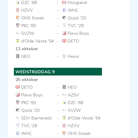
DZC '68
-
Hoogland
HZVV
-
WHC
ONS Sneek
-
Quick '20
PKC '83
-
TVC '28
SVZW
-
Flevo Boys
d'Olde Veste '54
-
DETO
12 oktober
NEO
-
Heino
WEDSTRIJDDAG 9
25 oktober
DETO
-
NEO
Flevo Boys
-
AZSV
PKC '83
-
DZC '68
Quick '20
-
SVZW
SDV Barneveld
-
d'Olde Veste '54
TVC '28
-
HZVV
WHC
-
ONS Sneek