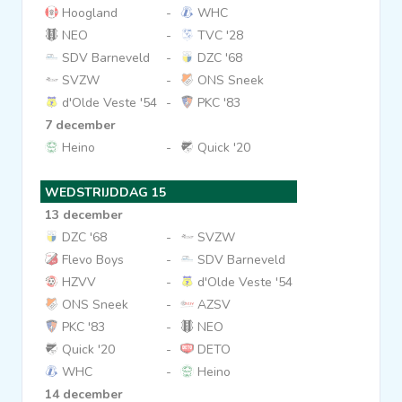
Hoogland
-
WHC
NEO
-
TVC '28
SDV Barneveld
-
DZC '68
SVZW
-
ONS Sneek
d'Olde Veste '54
-
PKC '83
7 december
Heino
-
Quick '20
WEDSTRIJDDAG 15
13 december
DZC '68
-
SVZW
Flevo Boys
-
SDV Barneveld
HZVV
-
d'Olde Veste '54
ONS Sneek
-
AZSV
PKC '83
-
NEO
Quick '20
-
DETO
WHC
-
Heino
14 december