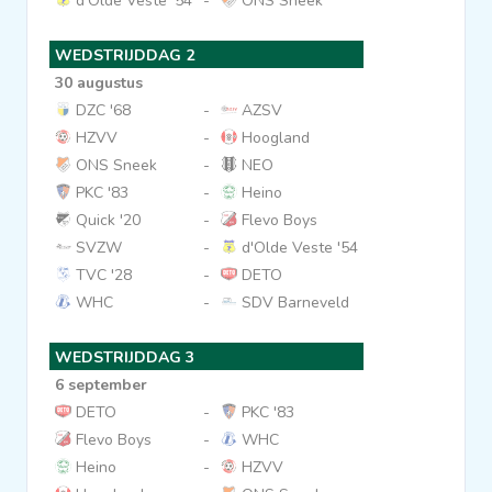
d'Olde Veste '54
-
ONS Sneek
Clubs
WEDSTRIJDDAG 2
30 augustus
Wedstrijden
DZC '68
-
AZSV
HZVV
-
Hoogland
ONS Sneek
-
NEO
Statistieken
PKC '83
-
Heino
Quick '20
-
Flevo Boys
Voetbalpiramide
SVZW
-
d'Olde Veste '54
TVC '28
-
DETO
WHC
-
SDV Barneveld
Overige links
WEDSTRIJDDAG 3
6 september
DETO
-
PKC '83
Flevo Boys
-
WHC
Heino
-
HZVV