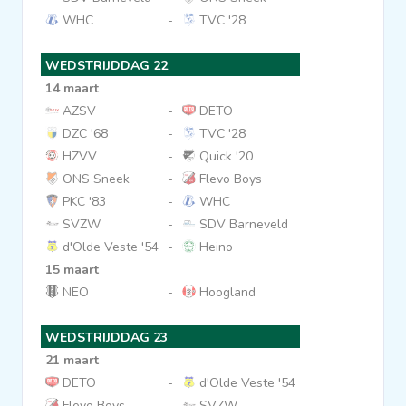
WHC
-
TVC '28
WEDSTRIJDDAG 22
14 maart
AZSV
-
DETO
DZC '68
-
TVC '28
HZVV
-
Quick '20
ONS Sneek
-
Flevo Boys
PKC '83
-
WHC
SVZW
-
SDV Barneveld
d'Olde Veste '54
-
Heino
15 maart
NEO
-
Hoogland
WEDSTRIJDDAG 23
21 maart
DETO
-
d'Olde Veste '54
Flevo Boys
-
SVZW