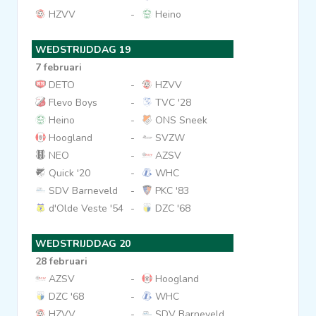
HZVV
-
Heino
WEDSTRIJDDAG 19
7 februari
DETO
-
HZVV
Flevo Boys
-
TVC '28
Heino
-
ONS Sneek
Hoogland
-
SVZW
NEO
-
AZSV
Quick '20
-
WHC
SDV Barneveld
-
PKC '83
d'Olde Veste '54
-
DZC '68
WEDSTRIJDDAG 20
28 februari
AZSV
-
Hoogland
DZC '68
-
WHC
HZVV
-
SDV Barneveld