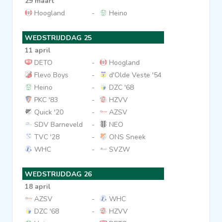
29 maart
Hoogland
-
Heino
WEDSTRIJDDAG 25
11 april
DETO
-
Hoogland
Flevo Boys
-
d'Olde Veste '54
Heino
-
DZC '68
PKC '83
-
HZVV
Quick '20
-
AZSV
SDV Barneveld
-
NEO
TVC '28
-
ONS Sneek
WHC
-
SVZW
WEDSTRIJDDAG 26
18 april
AZSV
-
WHC
DZC '68
-
HZVV