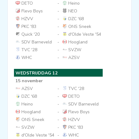
DETO
-
Heino
Flevo Boys
-
NEO
HZVV
-
DZC '68
PKC '83
-
ONS Sneek
Quick '20
-
d'Olde Veste '54
SDV Barneveld
-
Hoogland
TVC '28
-
SVZW
WHC
-
AZSV
WEDSTRIJDDAG 12
15 november
AZSV
-
TVC '28
DZC '68
-
DETO
Heino
-
SDV Barneveld
Hoogland
-
Flevo Boys
ONS Sneek
-
HZVV
SVZW
-
PKC '83
d'Olde Veste '54
-
WHC