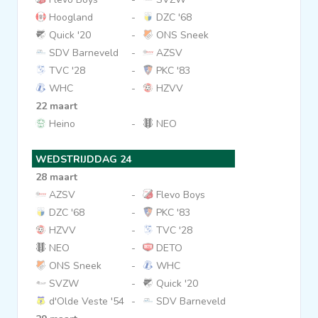
Hoogland
-
DZC '68
Quick '20
-
ONS Sneek
SDV Barneveld
-
AZSV
TVC '28
-
PKC '83
WHC
-
HZVV
22 maart
Heino
-
NEO
WEDSTRIJDDAG 24
28 maart
AZSV
-
Flevo Boys
DZC '68
-
PKC '83
HZVV
-
TVC '28
NEO
-
DETO
ONS Sneek
-
WHC
SVZW
-
Quick '20
d'Olde Veste '54
-
SDV Barneveld