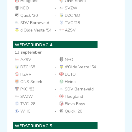
Hoogland
-
ONS Sneek
NEO
-
SVZW
Quick '20
-
DZC '68
SDV Barneveld
-
TVC '28
d'Olde Veste '54
-
AZSV
WEDSTRIJDDAG 4
13 september
AZSV
-
NEO
DZC '68
-
d'Olde Veste '54
HZVV
-
DETO
ONS Sneek
-
Heino
PKC '83
-
SDV Barneveld
SVZW
-
Hoogland
TVC '28
-
Flevo Boys
WHC
-
Quick '20
WEDSTRIJDDAG 5