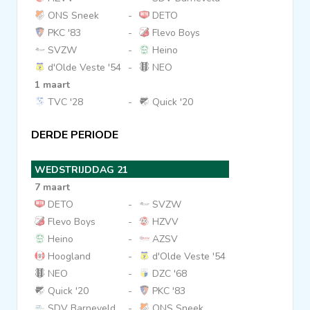
ONS Sneek
-
DETO
PKC '83
-
Flevo Boys
SVZW
-
Heino
d'Olde Veste '54
-
NEO
1 maart
TVC '28
-
Quick '20
DERDE PERIODE
WEDSTRIJDDAG 21
7 maart
DETO
-
SVZW
Flevo Boys
-
HZVV
Heino
-
AZSV
Hoogland
-
d'Olde Veste '54
NEO
-
DZC '68
Quick '20
-
PKC '83
SDV Barneveld
-
ONS Sneek