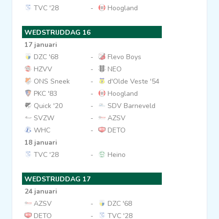
TVC '28
-
Hoogland
WEDSTRIJDDAG 16
17 januari
DZC '68
-
Flevo Boys
HZVV
-
NEO
ONS Sneek
-
d'Olde Veste '54
PKC '83
-
Hoogland
Quick '20
-
SDV Barneveld
SVZW
-
AZSV
WHC
-
DETO
18 januari
TVC '28
-
Heino
WEDSTRIJDDAG 17
24 januari
AZSV
-
DZC '68
DETO
-
TVC '28