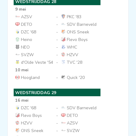
WEDSTRIJDDAG 28
9 mei
AZSV
-
PKC '83
DETO
-
SDV Barneveld
DZC '68
-
ONS Sneek
Heino
-
Flevo Boys
NEO
-
WHC
SVZW
-
HZVV
d'Olde Veste '54
-
TVC '28
10 mei
Hoogland
-
Quick '20
WEDSTRIJDDAG 29
16 mei
DZC '68
-
SDV Barneveld
Flevo Boys
-
DETO
HZVV
-
AZSV
ONS Sneek
-
SVZW