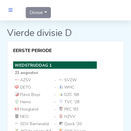
Divisie
MANNEN
Vierde divisie D
Clubs
EERSTE PERIODE
Wedstrijden
WEDSTRIJDDAG 1
23 augustus
Statistieken
AZSV
-
SVZW
DETO
-
WHC
Flevo Boys
-
DZC '68
Voetbalpiramide
Heino
-
TVC '28
Hoogland
-
PKC '83
Links
NEO
-
HZVV
VROUWEN
SDV Barneveld
-
Quick '20