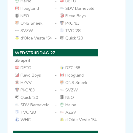
Heino
-
DETO
Hoogland
-
SDV Barneveld
NEO
-
Flevo Boys
ONS Sneek
-
PKC '83
SVZW
-
TVC '28
d'Olde Veste '54
-
Quick '20
WEDSTRIJDDAG 27
25 april
DETO
-
DZC '68
Flevo Boys
-
Hoogland
HZVV
-
ONS Sneek
PKC '83
-
SVZW
Quick '20
-
NEO
SDV Barneveld
-
Heino
TVC '28
-
AZSV
WHC
-
d'Olde Veste '54