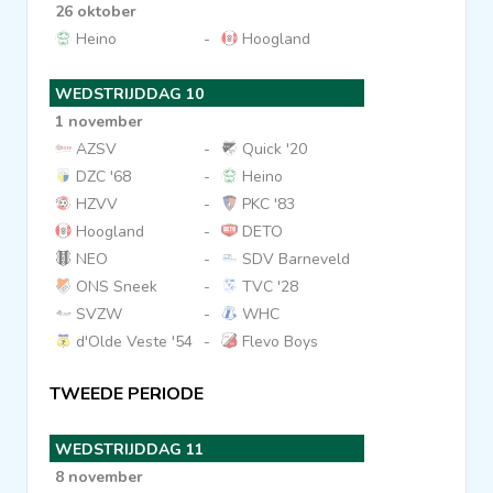
26 oktober
Heino
-
Hoogland
WEDSTRIJDDAG 10
1 november
AZSV
-
Quick '20
DZC '68
-
Heino
HZVV
-
PKC '83
Hoogland
-
DETO
NEO
-
SDV Barneveld
ONS Sneek
-
TVC '28
SVZW
-
WHC
d'Olde Veste '54
-
Flevo Boys
TWEEDE PERIODE
WEDSTRIJDDAG 11
8 november