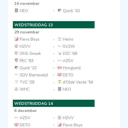
16 november
NEO
-
Quick '20
WEDSTRIJDDAG 13
29 november
Flevo Boys
-
Heino
HZVV
-
SVZW
ONS Sneek
-
DZC '68
PKC '83
-
AZSV
Quick '20
-
Hoogland
SDV Barneveld
-
DETO
TVC '28
-
d'Olde Veste '54
WHC
-
NEO
WEDSTRIJDDAG 14
6 december
AZSV
-
HZVV
DETO
-
Flevo Boys