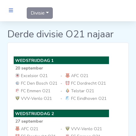
Divisie
MANNEN
Derde divisie O21 najaar
Clubs
WEDSTRIJDDAG 1
Wedstrijden
20 september
Excelsior O21
-
AFC O21
Statistieken
FC Den Bosch O21
-
FC Dordrecht O21
FC Emmen O21
-
Telstar O21
VVV-Venlo O21
-
FC Eindhoven O21
Voetbalpiramide
WEDSTRIJDDAG 2
Links
27 september
VROUWEN
AFC O21
-
VVV-Venlo O21