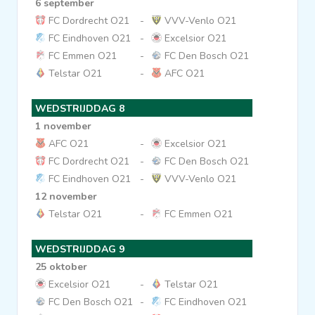
6 september
FC Dordrecht O21
-
VVV-Venlo O21
FC Eindhoven O21
-
Excelsior O21
FC Emmen O21
-
FC Den Bosch O21
Telstar O21
-
AFC O21
WEDSTRIJDDAG 8
1 november
AFC O21
-
Excelsior O21
FC Dordrecht O21
-
FC Den Bosch O21
FC Eindhoven O21
-
VVV-Venlo O21
12 november
Telstar O21
-
FC Emmen O21
WEDSTRIJDDAG 9
25 oktober
Excelsior O21
-
Telstar O21
FC Den Bosch O21
-
FC Eindhoven O21