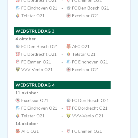
FC Dordrecht O21
-
FC Emmen O21
FC Eindhoven O21
-
FC Den Bosch O21
Clubs
Telstar O21
-
Excelsior O21
Wedstrijden
WEDSTRIJDDAG 3
4 oktober
FC Den Bosch O21
-
AFC O21
Statistieken
FC Dordrecht O21
-
Telstar O21
FC Emmen O21
-
FC Eindhoven O21
Voetbalpiramide
VVV-Venlo O21
-
Excelsior O21
WEDSTRIJDDAG 4
Overige links
11 oktober
Excelsior O21
-
FC Den Bosch O21
FC Eindhoven O21
-
FC Dordrecht O21
Telstar O21
-
VVV-Venlo O21
14 oktober
AFC O21
-
FC Emmen O21