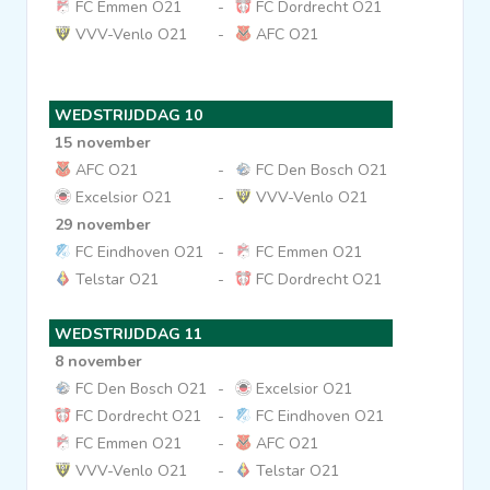
FC Emmen O21
-
FC Dordrecht O21
VVV-Venlo O21
-
AFC O21
WEDSTRIJDDAG 10
15 november
AFC O21
-
FC Den Bosch O21
Excelsior O21
-
VVV-Venlo O21
29 november
FC Eindhoven O21
-
FC Emmen O21
Telstar O21
-
FC Dordrecht O21
WEDSTRIJDDAG 11
8 november
FC Den Bosch O21
-
Excelsior O21
FC Dordrecht O21
-
FC Eindhoven O21
FC Emmen O21
-
AFC O21
VVV-Venlo O21
-
Telstar O21