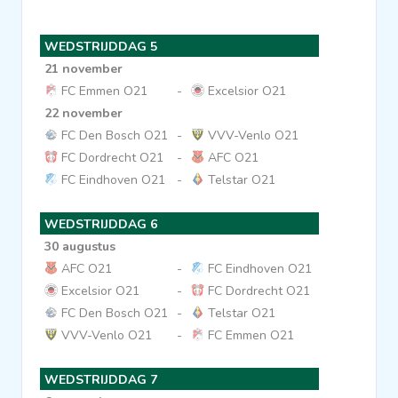
WEDSTRIJDDAG 5
21 november
FC Emmen O21
-
Excelsior O21
22 november
FC Den Bosch O21
-
VVV-Venlo O21
FC Dordrecht O21
-
AFC O21
FC Eindhoven O21
-
Telstar O21
WEDSTRIJDDAG 6
30 augustus
AFC O21
-
FC Eindhoven O21
Excelsior O21
-
FC Dordrecht O21
FC Den Bosch O21
-
Telstar O21
VVV-Venlo O21
-
FC Emmen O21
WEDSTRIJDDAG 7