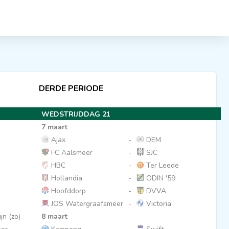
DERDE PERIODE
WEDSTRIJDDAG 21
7 maart
Ajax
-
DEM
FC Aalsmeer
-
SJC
HBC
-
Ter Leede
Hollandia
-
ODIN '59
Hoofddorp
-
DVVA
JOS Watergraafsmeer
-
Victoria
jn (zo)
8 maart