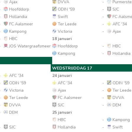
-
Ajax
DVVA
-
Purmerstei
-
Hoofddorp
ODIN '59
-
SJC
-
Hollandia
Swift
-
FC Aalsme
-
FC Aalsmeer
Ter Leede
-
AFC '34
-
Kampong
Victoria
-
Ajax
-
HBC
18 januari
-
JOS Watergraafsmeer
Hoofddorp
-
HBC
Kampong
-
Hollandia
WEDSTRIJDDAG 17
-
AFC '34
24 januari
-
ODIN '59
AFC '34
-
ODIN '59
-
Victoria
Ajax
-
Ter Leede
-
Ter Leede
FC Aalsmeer
-
DVVA
-
DVVA
SJC
-
DEM
-
DEM
25 januari
HBC
-
Kampong
-
SJC
Hollandia
-
Swift