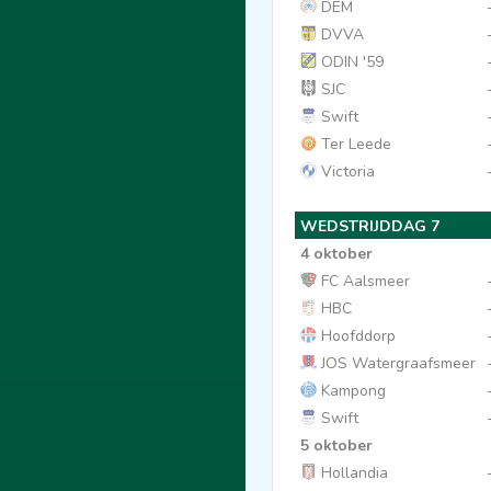
DEM
DVVA
ODIN '59
SJC
Swift
Ter Leede
Victoria
WEDSTRIJDDAG 7
4 oktober
FC Aalsmeer
HBC
Hoofddorp
JOS Watergraafsmeer
Kampong
Swift
5 oktober
Hollandia