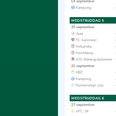
14 september
Kampong
WEDSTRIJDDAG 5
20 september
Ajax
FC Aalsmeer
Hollandia
Hoofddorp
JOS Watergraafsmeer
21 september
HBC
Kampong
Purmersteijn (zo)
WEDSTRIJDDAG 6
27 september
AFC '34