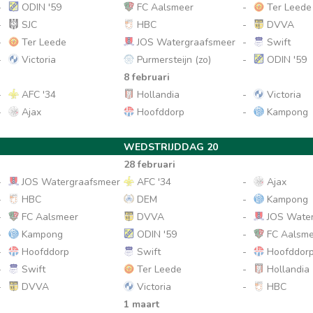
-
ODIN '59
FC Aalsmeer
-
Ter Leede
-
SJC
HBC
-
DVVA
-
Ter Leede
JOS Watergraafsmeer
-
Swift
-
Victoria
Purmersteijn (zo)
-
ODIN '59
8 februari
-
AFC '34
Hollandia
-
Victoria
-
Ajax
Hoofddorp
-
Kampong
WEDSTRIJDDAG 20
28 februari
-
JOS Watergraafsmeer
AFC '34
-
Ajax
-
HBC
DEM
-
Kampong
-
FC Aalsmeer
DVVA
-
JOS Water
-
Kampong
ODIN '59
-
FC Aalsme
-
Hoofddorp
Swift
-
Hoofddor
-
Swift
Ter Leede
-
Hollandia
-
DVVA
Victoria
-
HBC
1 maart