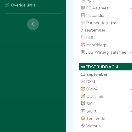
Ajax
Overige links
FC Aalsmeer
Hollandia
Purmersteijn (zo)
7 september
HBC
Hoofddorp
JOS Watergraafsmeer
WEDSTRIJDDAG 4
13 september
DEM
DVVA
ODIN '59
SJC
Swift
Ter Leede
Victoria