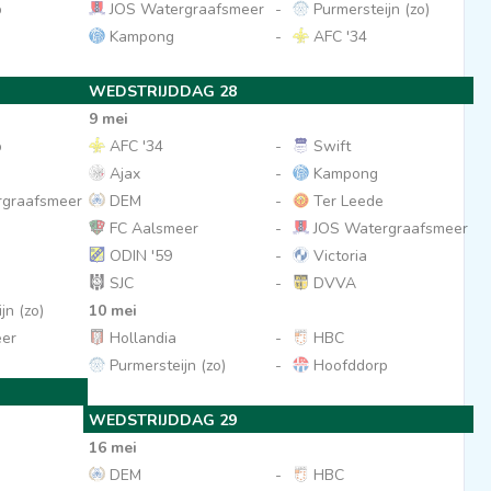
p
JOS Watergraafsmeer
-
Purmersteijn (zo)
Kampong
-
AFC '34
WEDSTRIJDDAG 28
9 mei
p
AFC '34
-
Swift
Ajax
-
Kampong
graafsmeer
DEM
-
Ter Leede
FC Aalsmeer
-
JOS Watergraafsmeer
ODIN '59
-
Victoria
SJC
-
DVVA
jn (zo)
10 mei
er
Hollandia
-
HBC
Purmersteijn (zo)
-
Hoofddorp
WEDSTRIJDDAG 29
16 mei
DEM
-
HBC