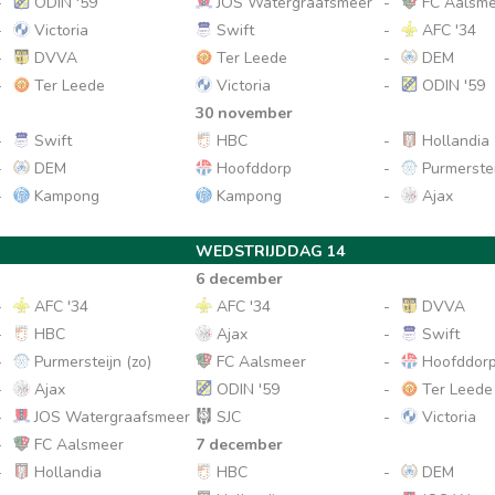
-
ODIN '59
JOS Watergraafsmeer
-
FC Aalsme
-
Victoria
Swift
-
AFC '34
-
DVVA
Ter Leede
-
DEM
-
Ter Leede
Victoria
-
ODIN '59
30 november
-
Swift
HBC
-
Hollandia
-
DEM
Hoofddorp
-
Purmerstei
-
Kampong
Kampong
-
Ajax
WEDSTRIJDDAG 14
6 december
-
AFC '34
AFC '34
-
DVVA
-
HBC
Ajax
-
Swift
-
Purmersteijn (zo)
FC Aalsmeer
-
Hoofddor
-
Ajax
ODIN '59
-
Ter Leede
-
JOS Watergraafsmeer
SJC
-
Victoria
-
FC Aalsmeer
7 december
-
Hollandia
HBC
-
DEM