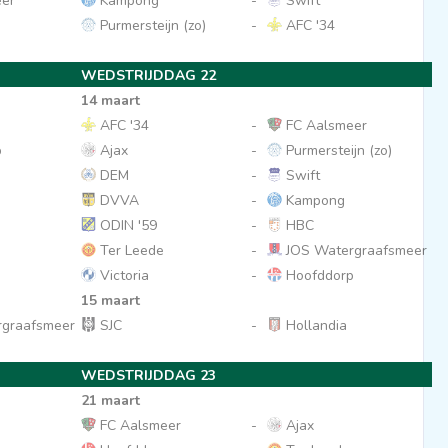
er
Kampong
-
Swift
Purmersteijn (zo)
-
AFC '34
WEDSTRIJDDAG 22
14 maart
AFC '34
-
FC Aalsmeer
p
Ajax
-
Purmersteijn (zo)
DEM
-
Swift
DVVA
-
Kampong
ODIN '59
-
HBC
Ter Leede
-
JOS Watergraafsmeer
Victoria
-
Hoofddorp
15 maart
graafsmeer
SJC
-
Hollandia
WEDSTRIJDDAG 23
21 maart
FC Aalsmeer
-
Ajax