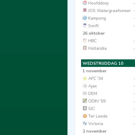
Hoofddorp
JOS Watergraafsmeer
Kampong
Swift
26 oktober
HBC
Hollandia
WEDSTRIJDDAG 10
1 november
AFC '34
Ajax
DEM
ODIN '59
SJC
Ter Leede
Victoria
2 november