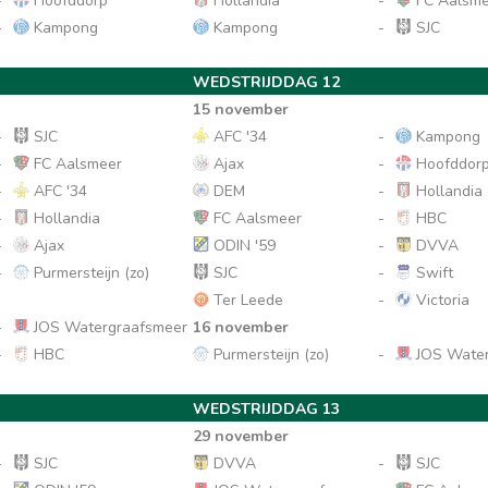
-
Hoofddorp
Hollandia
-
FC Aalsme
-
Kampong
Kampong
-
SJC
WEDSTRIJDDAG 12
15 november
-
SJC
AFC '34
-
Kampong
-
FC Aalsmeer
Ajax
-
Hoofddor
-
AFC '34
DEM
-
Hollandia
-
Hollandia
FC Aalsmeer
-
HBC
-
Ajax
ODIN '59
-
DVVA
-
Purmersteijn (zo)
SJC
-
Swift
Ter Leede
-
Victoria
-
JOS Watergraafsmeer
16 november
-
HBC
Purmersteijn (zo)
-
JOS Water
WEDSTRIJDDAG 13
29 november
-
SJC
DVVA
-
SJC