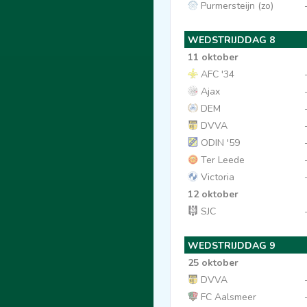
Purmersteijn (zo)
WEDSTRIJDDAG 8
11 oktober
AFC '34
Ajax
DEM
DVVA
ODIN '59
Ter Leede
Victoria
12 oktober
SJC
WEDSTRIJDDAG 9
25 oktober
DVVA
FC Aalsmeer