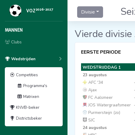
Se
2026-2027
VOZ
Divisie
MANNEN
Vierde divisie
Clubs
EERSTE PERIODE
Wedstrijden
WEDSTRIJDDAG 1
Competities
23 augustus
AFC '34
Programma's
Ajax
Matrixen
FC Aalsmeer
JOS Watergraafsmeer
KNVB-beker
Purmersteijn (zo)
Districtsbeker
SJC
24 augustus