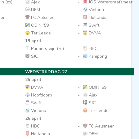
jn (zo)
Ajax
-
JOS Watergraafsmeer
DEM
-
Victoria
er
FC Aalsmeer
-
Hollandia
ODIN '59
-
Swift
Ter Leede
-
DVVA
19 april
Purmersteijn (zo)
-
HBC
SJC
-
Kampong
WEDSTRIJDDAG 27
25 april
DVVA
-
ODIN '59
Hoofddorp
-
Ajax
Swift
-
SJC
Victoria
-
Ter Leede
26 april
HBC
-
FC Aalsmeer
Hollandia
-
DEM