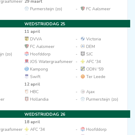
graafsmeer
29 maart
Purmersteijn (zo)
-
FC Aalsmeer
WEDSTRIJDDAG 25
11 april
DVVA
-
Victoria
FC Aalsmeer
-
DEM
jn (zo)
Hoofddorp
-
SJC
JOS Watergraafsmeer
-
AFC '34
Kampong
-
ODIN '59
Swift
-
Ter Leede
12 april
HBC
-
Ajax
er
Hollandia
-
Purmersteijn (zo)
WEDSTRIJDDAG 26
18 april
graafsmeer
AFC '34
-
Hoofddorp