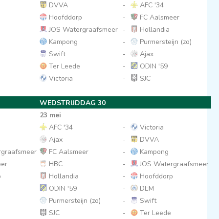
DVVA
-
AFC '34
Hoofddorp
-
FC Aalsmeer
JOS Watergraafsmeer
-
Hollandia
Kampong
-
Purmersteijn (zo)
Swift
-
Ajax
Ter Leede
-
ODIN '59
Victoria
-
SJC
WEDSTRIJDDAG 30
23 mei
AFC '34
-
Victoria
Ajax
-
DVVA
graafsmeer
FC Aalsmeer
-
Kampong
er
HBC
-
JOS Watergraafsmeer
p
Hollandia
-
Hoofddorp
ODIN '59
-
DEM
Purmersteijn (zo)
-
Swift
SJC
-
Ter Leede