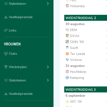
HBC
Statistieken
Hollandia
Voetbalpiramide
WEDSTRIJDDAG 2
30 augustus
DEM
Links
DVVA
ODIN '59
VROUWEN
Swift
Clubs
Ter Leede
Victoria
31 augustus
Wedstrijden
Hoofddorp
Kampong
Statistieken
WEDSTRIJDDAG 3
Voetbalpiramide
6 september
AFC '34