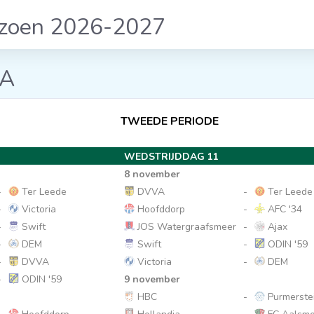
izoen 2026-2027
 A
TWEEDE PERIODE
WEDSTRIJDDAG 11
8 november
-
Ter Leede
DVVA
-
Ter Leede
-
Victoria
Hoofddorp
-
AFC '34
-
Swift
JOS Watergraafsmeer
-
Ajax
-
DEM
Swift
-
ODIN '59
-
DVVA
Victoria
-
DEM
-
ODIN '59
9 november
HBC
-
Purmerstei