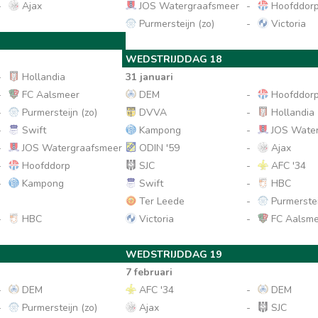
-
Ajax
JOS Watergraafsmeer
-
Hoofddor
Purmersteijn (zo)
-
Victoria
WEDSTRIJDDAG 18
-
Hollandia
31 januari
-
FC Aalsmeer
DEM
-
Hoofddor
-
Purmersteijn (zo)
DVVA
-
Hollandia
-
Swift
Kampong
-
JOS Water
-
JOS Watergraafsmeer
ODIN '59
-
Ajax
-
Hoofddorp
SJC
-
AFC '34
-
Kampong
Swift
-
HBC
Ter Leede
-
Purmerstei
-
HBC
Victoria
-
FC Aalsme
WEDSTRIJDDAG 19
7 februari
-
DEM
AFC '34
-
DEM
-
Purmersteijn (zo)
Ajax
-
SJC