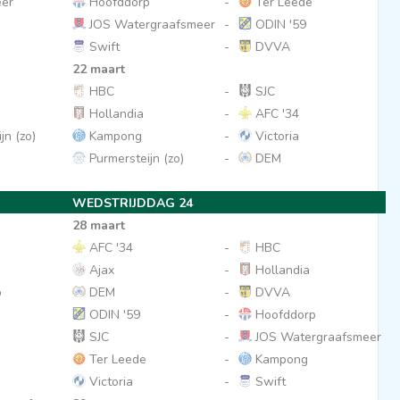
er
Hoofddorp
-
Ter Leede
JOS Watergraafsmeer
-
ODIN '59
Swift
-
DVVA
22 maart
HBC
-
SJC
Hollandia
-
AFC '34
jn (zo)
Kampong
-
Victoria
Purmersteijn (zo)
-
DEM
WEDSTRIJDDAG 24
28 maart
AFC '34
-
HBC
Ajax
-
Hollandia
p
DEM
-
DVVA
ODIN '59
-
Hoofddorp
SJC
-
JOS Watergraafsmeer
Ter Leede
-
Kampong
Victoria
-
Swift