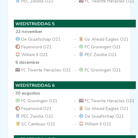
PEC Zwolle O21
-
FC Twente Heracles O21
WEDSTRIJDDAG 5
22 november
De Graafschap O21
-
Go Ahead Eagles O21
Feyenoord O21
-
FC Groningen O21
Willem II O21
-
PEC Zwolle O21
6 december
FC Twente Heracles O21
-
FC Groningen O21
WEDSTRIJDDAG 6
30 augustus
FC Groningen O21
-
FC Twente Heracles O21
Feyenoord O21
-
Go Ahead Eagles O21
PEC Zwolle O21
-
De Graafschap O21
SC Cambuur O21
-
Willem II O21