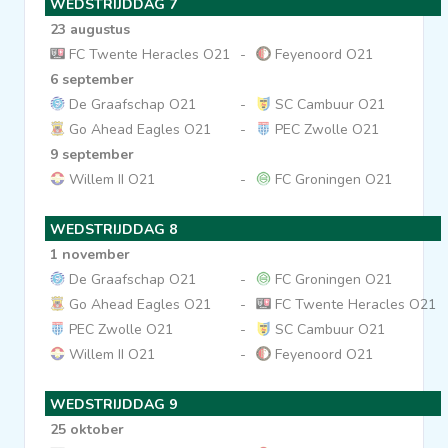
WEDSTRIJDDAG 7
23 augustus
FC Twente Heracles O21
-
Feyenoord O21
6 september
De Graafschap O21
-
SC Cambuur O21
Go Ahead Eagles O21
-
PEC Zwolle O21
9 september
Willem II O21
-
FC Groningen O21
WEDSTRIJDDAG 8
1 november
De Graafschap O21
-
FC Groningen O21
Go Ahead Eagles O21
-
FC Twente Heracles O21
PEC Zwolle O21
-
SC Cambuur O21
Willem II O21
-
Feyenoord O21
WEDSTRIJDDAG 9
25 oktober