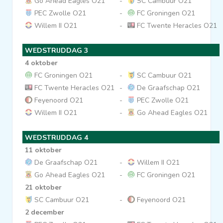
Go Ahead Eagles O21
-
SC Cambuur O21
PEC Zwolle O21
-
FC Groningen O21
Clubs
Willem II O21
-
FC Twente Heracles O21
Wedstrijden
WEDSTRIJDDAG 3
4 oktober
FC Groningen O21
-
SC Cambuur O21
Statistieken
FC Twente Heracles O21
-
De Graafschap O21
Feyenoord O21
-
PEC Zwolle O21
Voetbalpiramide
Willem II O21
-
Go Ahead Eagles O21
WEDSTRIJDDAG 4
Overige links
11 oktober
De Graafschap O21
-
Willem II O21
Go Ahead Eagles O21
-
FC Groningen O21
21 oktober
SC Cambuur O21
-
Feyenoord O21
2 december