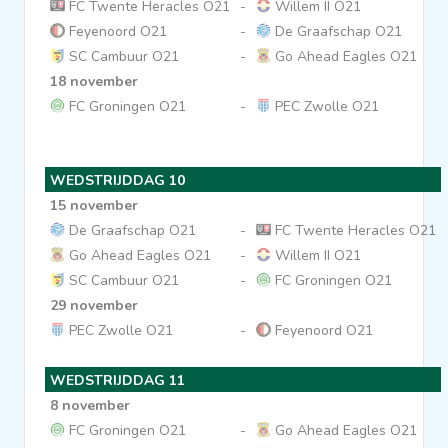
FC Twente Heracles O21
-
Willem II O21
Feyenoord O21
-
De Graafschap O21
SC Cambuur O21
-
Go Ahead Eagles O21
18 november
FC Groningen O21
-
PEC Zwolle O21
WEDSTRIJDDAG 10
15 november
De Graafschap O21
-
FC Twente Heracles O21
Go Ahead Eagles O21
-
Willem II O21
SC Cambuur O21
-
FC Groningen O21
29 november
PEC Zwolle O21
-
Feyenoord O21
WEDSTRIJDDAG 11
8 november
FC Groningen O21
-
Go Ahead Eagles O21