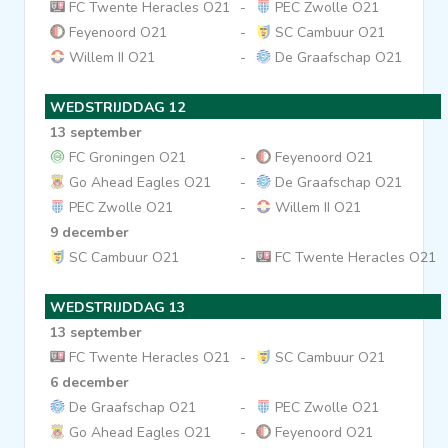
FC Twente Heracles O21
-
PEC Zwolle O21
Feyenoord O21
-
SC Cambuur O21
Willem II O21
-
De Graafschap O21
WEDSTRIJDDAG 12
13 september
FC Groningen O21
-
Feyenoord O21
Go Ahead Eagles O21
-
De Graafschap O21
PEC Zwolle O21
-
Willem II O21
9 december
SC Cambuur O21
-
FC Twente Heracles O21
WEDSTRIJDDAG 13
13 september
FC Twente Heracles O21
-
SC Cambuur O21
6 december
De Graafschap O21
-
PEC Zwolle O21
Go Ahead Eagles O21
-
Feyenoord O21