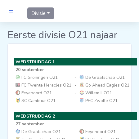
Divisie
MANNEN
Eerste divisie O21 najaar
Clubs
WEDSTRIJDDAG 1
Wedstrijden
20 september
FC Groningen O21
-
De Graafschap O21
Statistieken
FC Twente Heracles O21
-
Go Ahead Eagles O21
Feyenoord O21
-
Willem II O21
SC Cambuur O21
-
PEC Zwolle O21
Voetbalpiramide
WEDSTRIJDDAG 2
Links
27 september
VROUWEN
De Graafschap O21
-
Feyenoord O21