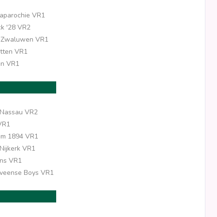
aparochie VR1
k '28 VR2
 Zwaluwen VR1
tten VR1
n VR1
 Nassau VR2
VR1
m 1894 VR1
Nijkerk VR1
ens VR1
veense Boys VR1