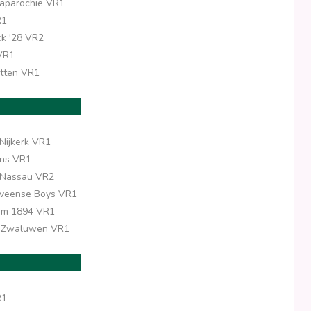
aparochie VR1
R1
k '28 VR2
VR1
tten VR1
Nijkerk VR1
ens VR1
 Nassau VR2
veense Boys VR1
m 1894 VR1
 Zwaluwen VR1
R1