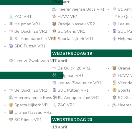
28 maart
Heerenveense Boys VR1
-
St. Ann
1
-
ZAC VR1
HZVV VR1
-
Be Quic
-
Helpman VR1
Oranje Nassau VR2
-
Leeuw.
-
Be Quick '28 VR2
SC Stiens VR1
-
SDC Pu
-
St. Annaparochie VR1
Sparta Nijkerk VR1
-
Helpma
-
SDC Putten VR1
WEDSTRIJDDAG 19
-
Leeuw. Zwaluwen VR1
11 april
Be Quick '28 VR2
-
Oranje
Helpman VR1
-
HZVV 
Leeuw. Zwaluwen VR1
-
Veenda
-
Be Quick '28 VR2
SDC Putten VR1
-
Sparta 
-
Heerenveense Boys VR1
St. Annaparochie VR1
-
SC Sti
-
Sparta Nijkerk VR1
ZAC VR1
-
Heeren
-
Oranje Nassau VR2
-
SC Stiens VR1
WEDSTRIJDDAG 20
18 april