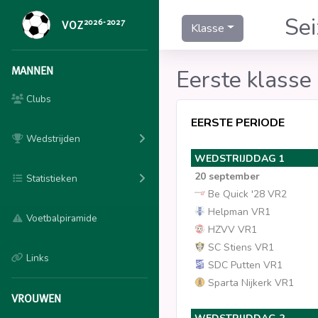
Se
2026-2027
VOZ
Klasse
MANNEN
Eerste klasse
Clubs
EERSTE PERIODE
Wedstrijden
WEDSTRIJDDAG 1
20 september
Statistieken
Be Quick '28 VR2
Helpman VR1
Voetbalpiramide
HZVV VR1
SC Stiens VR1
Links
SDC Putten VR1
Sparta Nijkerk VR1
VROUWEN