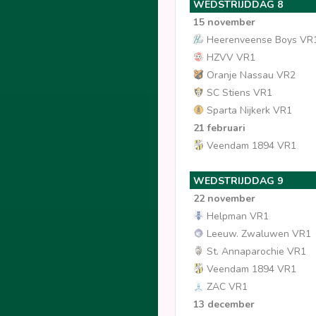
WEDSTRIJDDAG 8
15 november
Heerenveense Boys VR
HZVV VR1
Oranje Nassau VR2
SC Stiens VR1
Sparta Nijkerk VR1
21 februari
Veendam 1894 VR1
WEDSTRIJDDAG 9
22 november
Helpman VR1
Leeuw. Zwaluwen VR1
St. Annaparochie VR1
Veendam 1894 VR1
ZAC VR1
13 december