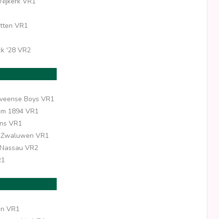
Nijkerk VR1
tten VR1
k '28 VR2
veense Boys VR1
m 1894 VR1
ens VR1
 Zwaluwen VR1
 Nassau VR2
R1
n VR1