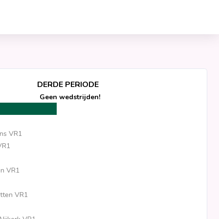
DERDE PERIODE
Geen wedstrijden!
ens VR1
VR1
n VR1
tten VR1