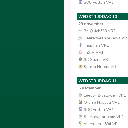
SDC Putten VR1
WEDSTRIJDDAG 10
29 november
Be Quick '28 VR2
Heerenveense Boys VR
Helpman VR1
HZVV VR1
SC Stiens VR1
Sparta Nijkerk VR1
WEDSTRIJDDAG 11
6 december
Leeuw. Zwaluwen VR1
Oranje Nassau VR2
SDC Putten VR1
St. Annaparochie VR1
Veendam 1894 VR1