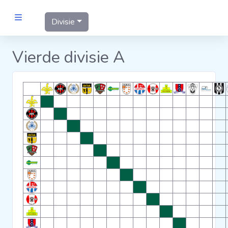
Divisie
MANNEN
Vierde divisie A
Clubs
Competities
xxx
Wedstrijden
Programma's
xxx
xxx
Matrixen
Statistieken
xxx
KNVB-beker
xxx
xxx
Voetbalpiramide
Districtsbeker
xxx
xxx
Links
xxx
xxx
VROUWEN
xxx