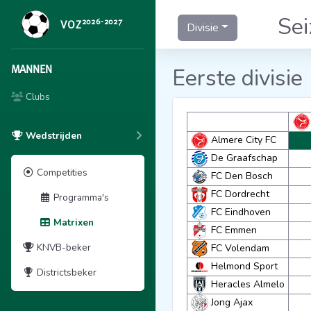
Se
2026-2027
VOZ
Divisie
MANNEN
Eerste divisie
Clubs
Wedstrijden
Almere City FC
xxx
De Graafschap
Competities
FC Den Bosch
FC Dordrecht
Programma's
FC Eindhoven
Matrixen
FC Emmen
KNVB-beker
FC Volendam
Helmond Sport
Districtsbeker
Heracles Almelo
Jong Ajax