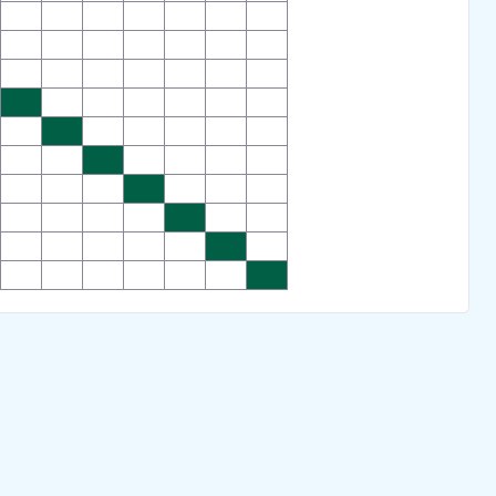
xxx
xxx
xxx
xxx
xxx
xxx
xxx