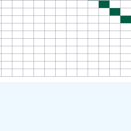
xxx
xxx
xxx