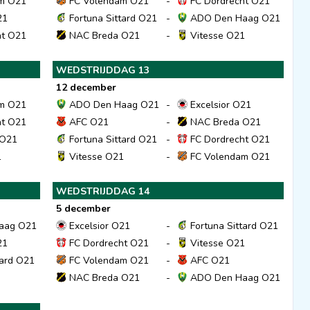
m O21
FC Volendam O21
-
FC Dordrecht O21
21
Fortuna Sittard O21
-
ADO Den Haag O21
ht O21
NAC Breda O21
-
Vitesse O21
WEDSTRIJDDAG 13
12 december
m O21
ADO Den Haag O21
-
Excelsior O21
ht O21
AFC O21
-
NAC Breda O21
 O21
Fortuna Sittard O21
-
FC Dordrecht O21
1
Vitesse O21
-
FC Volendam O21
WEDSTRIJDDAG 14
5 december
aag O21
Excelsior O21
-
Fortuna Sittard O21
21
FC Dordrecht O21
-
Vitesse O21
tard O21
FC Volendam O21
-
AFC O21
NAC Breda O21
-
ADO Den Haag O21