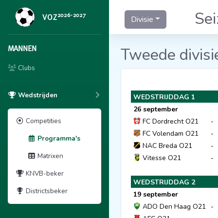
Se
2026-2027
VOZ
Divisie
MANNEN
Tweede divisi
Clubs
Wedstrijden
WEDSTRIJDDAG 1
26 september
Competities
FC Dordrecht O21
-
FC Volendam O21
-
Programma's
NAC Breda O21
-
Matrixen
Vitesse O21
-
KNVB-beker
WEDSTRIJDDAG 2
Districtsbeker
19 september
ADO Den Haag O21
-