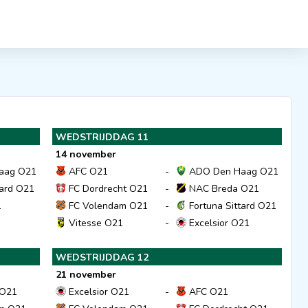
WEDSTRIJDDAG 11
14 november
aag O21
AFC O21
-
ADO Den Haag O21
tard O21
FC Dordrecht O21
-
NAC Breda O21
1
FC Volendam O21
-
Fortuna Sittard O21
Vitesse O21
-
Excelsior O21
WEDSTRIJDDAG 12
21 november
 O21
Excelsior O21
-
AFC O21