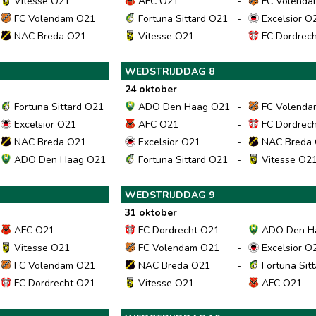
Vitesse O21
AFC O21
-
FC Volenda
FC Volendam O21
Fortuna Sittard O21
-
Excelsior O
NAC Breda O21
Vitesse O21
-
FC Dordrec
WEDSTRIJDDAG 8
24 oktober
Fortuna Sittard O21
ADO Den Haag O21
-
FC Volenda
Excelsior O21
AFC O21
-
FC Dordrec
NAC Breda O21
Excelsior O21
-
NAC Breda
ADO Den Haag O21
Fortuna Sittard O21
-
Vitesse O2
WEDSTRIJDDAG 9
31 oktober
AFC O21
FC Dordrecht O21
-
ADO Den H
Vitesse O21
FC Volendam O21
-
Excelsior O
FC Volendam O21
NAC Breda O21
-
Fortuna Sit
FC Dordrecht O21
Vitesse O21
-
AFC O21