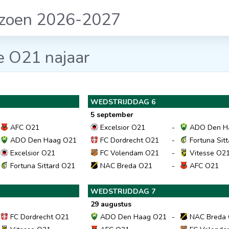
izoen 2026-2027
e O21 najaar
WEDSTRIJDDAG 6
5 september
AFC O21
Excelsior O21
-
ADO Den H
ADO Den Haag O21
FC Dordrecht O21
-
Fortuna Sit
Excelsior O21
FC Volendam O21
-
Vitesse O2
Fortuna Sittard O21
NAC Breda O21
-
AFC O21
WEDSTRIJDDAG 7
29 augustus
FC Dordrecht O21
ADO Den Haag O21
-
NAC Breda