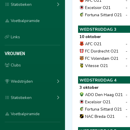
AFC O21
-
Statistieken
Excelsior O21
-
Fortuna Sittard O21
-
Voetbalpiramide
WEDSTRIJDDAG 3
10 oktober
Links
AFC O21
-
FC Dordrecht O21
-
VROUWEN
FC Volendam O21
-
Clubs
Vitesse O21
-
WEDSTRIJDDAG 4
Wedstrijden
3 oktober
ADO Den Haag O21
-
Statistieken
Excelsior O21
-
Fortuna Sittard O21
-
Voetbalpiramide
NAC Breda O21
-