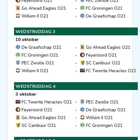
Feyenoord O21
-
PEC Zwolle O21
Go Ahead Eagles O21
-
FC Groningen O21
Clubs
Willem II O21
-
De Graafschap O21
Wedstrijden
WEDSTRIJDDAG 3
10 oktober
De Graafschap O21
-
Go Ahead Eagles O21
Statistieken
FC Groningen O21
-
Feyenoord O21
PEC Zwolle O21
-
SC Cambuur O21
Voetbalpiramide
Willem II O21
-
FC Twente Heracles O21
WEDSTRIJDDAG 4
Overige links
3 oktober
FC Twente Heracles O21
-
PEC Zwolle O21
Feyenoord O21
-
De Graafschap O21
Go Ahead Eagles O21
-
Willem II O21
SC Cambuur O21
-
FC Groningen O21