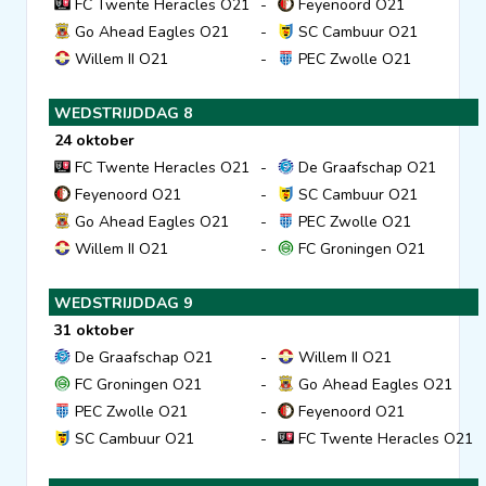
FC Twente Heracles O21
-
Feyenoord O21
Go Ahead Eagles O21
-
SC Cambuur O21
Willem II O21
-
PEC Zwolle O21
WEDSTRIJDDAG 8
24 oktober
FC Twente Heracles O21
-
De Graafschap O21
Feyenoord O21
-
SC Cambuur O21
Go Ahead Eagles O21
-
PEC Zwolle O21
Willem II O21
-
FC Groningen O21
WEDSTRIJDDAG 9
31 oktober
De Graafschap O21
-
Willem II O21
FC Groningen O21
-
Go Ahead Eagles O21
PEC Zwolle O21
-
Feyenoord O21
SC Cambuur O21
-
FC Twente Heracles O21