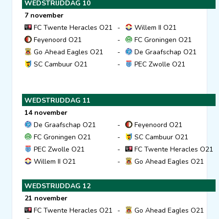
WEDSTRIJDDAG 10
7 november
FC Twente Heracles O21
-
Willem II O21
Feyenoord O21
-
FC Groningen O21
Go Ahead Eagles O21
-
De Graafschap O21
SC Cambuur O21
-
PEC Zwolle O21
WEDSTRIJDDAG 11
14 november
De Graafschap O21
-
Feyenoord O21
FC Groningen O21
-
SC Cambuur O21
PEC Zwolle O21
-
FC Twente Heracles O21
Willem II O21
-
Go Ahead Eagles O21
WEDSTRIJDDAG 12
21 november
FC Twente Heracles O21
-
Go Ahead Eagles O21