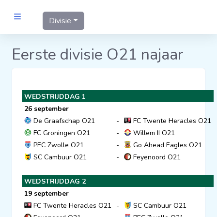
Divisie
MANNEN
Eerste divisie O21 najaar
Clubs
WEDSTRIJDDAG 1
Wedstrijden
26 september
De Graafschap O21
-
FC Twente Heracles O21
Statistieken
FC Groningen O21
-
Willem II O21
PEC Zwolle O21
-
Go Ahead Eagles O21
SC Cambuur O21
-
Feyenoord O21
Voetbalpiramide
WEDSTRIJDDAG 2
Links
19 september
VROUWEN
FC Twente Heracles O21
-
SC Cambuur O21