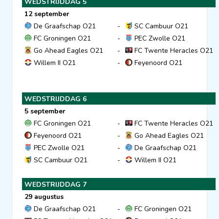
WEDSTRIJDDAG 5
12 september
De Graafschap O21
-
SC Cambuur O21
FC Groningen O21
-
PEC Zwolle O21
Go Ahead Eagles O21
-
FC Twente Heracles O21
Willem II O21
-
Feyenoord O21
WEDSTRIJDDAG 6
5 september
FC Groningen O21
-
FC Twente Heracles O21
Feyenoord O21
-
Go Ahead Eagles O21
PEC Zwolle O21
-
De Graafschap O21
SC Cambuur O21
-
Willem II O21
WEDSTRIJDDAG 7
29 augustus
De Graafschap O21
-
FC Groningen O21