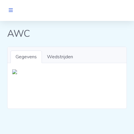
MANNEN
AWC
Clubs
Gegevens
Wedstrijden
Wedstrijden
Statistieken
Voetbalpiramide
Links
VROUWEN