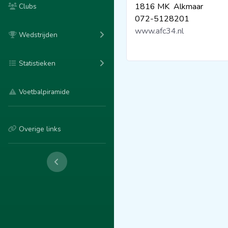
1816 MK Alkmaar
Clubs
072-5128201
www.afc34.nl
Wedstrijden
Statistieken
Voetbalpiramide
Overige links