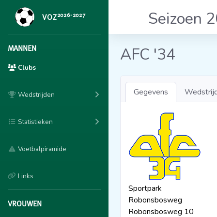
Seizoen 
2026-2027
VOZ
MANNEN
AFC '34
Clubs
Gegevens
Wedstrij
Wedstrijden
Statistieken
Voetbalpiramide
Links
Sportpark
Robonsbosweg
VROUWEN
Robonsbosweg 10