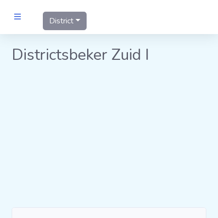
District
MANNEN
Districtsbeker Zuid I
Clubs
Competities
Wedstrijden
Programma's
Matrixen
Statistieken
KNVB-beker
Voetbalpiramide
Districtsbeker
Links
VROUWEN