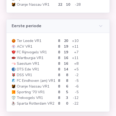
Oranje Nassau VR1
22
10
-28
Clubs
Wedstrijden
Eerste periode
Statistieken
Ter Leede VR1
8
20
+10
ACV VR1
8
19
+11
FC Rijnvogels VR1
8
19
+7
Voetbalpiramide
Wartburgia VR1
8
16
+11
Saestum VR1
8
16
+8
DTS Ede VR1
8
14
+5
Overige links
DSS VR1
8
8
-2
FC Eindhoven (am) VR1
8
8
-5
Oranje Nassau VR1
8
6
-6
Sporting '70 VR1
8
5
-5
Trekvogels VR1
8
3
-12
Sparta Rotterdam VR2
8
0
-22