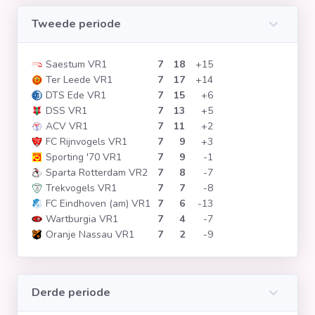
Tweede periode
Saestum VR1
7
18
+15
Ter Leede VR1
7
17
+14
DTS Ede VR1
7
15
+6
DSS VR1
7
13
+5
ACV VR1
7
11
+2
FC Rijnvogels VR1
7
9
+3
Sporting '70 VR1
7
9
-1
Sparta Rotterdam VR2
7
8
-7
Trekvogels VR1
7
7
-8
FC Eindhoven (am) VR1
7
6
-13
Wartburgia VR1
7
4
-7
Oranje Nassau VR1
7
2
-9
Derde periode