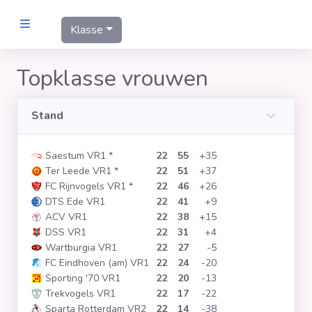
Klasse
MANNEN
Topklasse vrouwen
Clubs
Stand
Wedstrijden
Saestum VR1
*
22
55
+35
Ter Leede VR1
*
22
51
+37
Statistieken
FC Rijnvogels VR1
*
22
46
+26
DTS Ede VR1
22
41
+9
ACV VR1
22
38
+15
Voetbalpiramide
DSS VR1
22
31
+4
Wartburgia VR1
22
27
-5
FC Eindhoven (am) VR1
22
24
-20
Links
Sporting '70 VR1
22
20
-13
VROUWEN
Trekvogels VR1
22
17
-22
Sparta Rotterdam VR2
22
14
-38