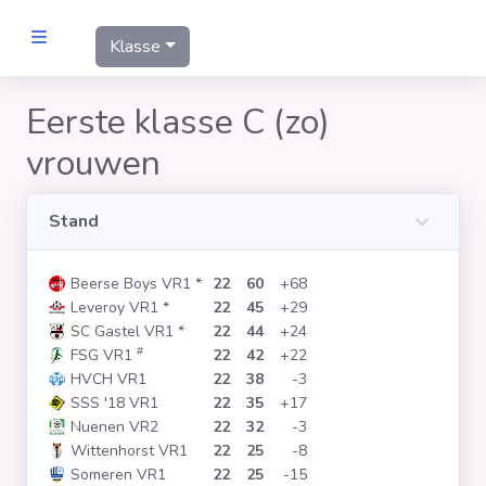
Klasse
MANNEN
Eerste klasse C (zo)
vrouwen
Clubs
Wedstrijden
Stand
Beerse Boys VR1
*
22
60
+68
Statistieken
Leveroy VR1
*
22
45
+29
SC Gastel VR1
*
22
44
+24
#
FSG VR1
22
42
+22
Voetbalpiramide
HVCH VR1
22
38
-3
SSS '18 VR1
22
35
+17
Links
Nuenen VR2
22
32
-3
Wittenhorst VR1
22
25
-8
VROUWEN
Someren VR1
22
25
-15