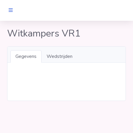
MANNEN
Witkampers VR1
Clubs
Gegevens
Wedstrijden
Wedstrijden
Statistieken
Voetbalpiramide
Links
VROUWEN