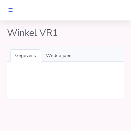
MANNEN
Winkel VR1
Clubs
Gegevens
Wedstrijden
Wedstrijden
Statistieken
Voetbalpiramide
Links
VROUWEN