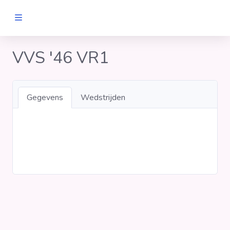
MANNEN
VVS '46 VR1
Clubs
Gegevens
Wedstrijden
Wedstrijden
Statistieken
Voetbalpiramide
Links
VROUWEN