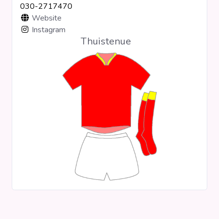
030-2717470
Clubs
Website
Instagram
Thuistenue
Wedstrijden
Statistieken
Voetbalpiramide
Overige links