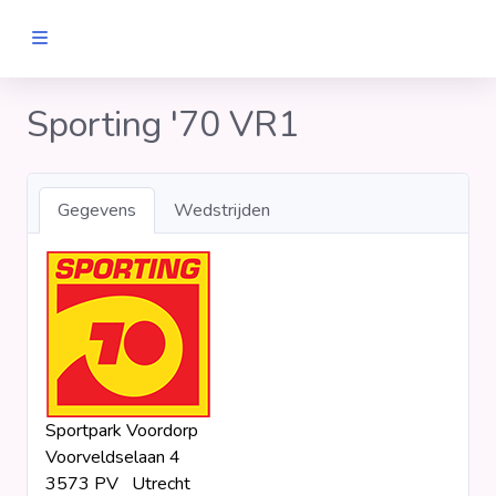
MANNEN
Sporting '70 VR1
Clubs
Gegevens
Wedstrijden
Wedstrijden
Statistieken
Voetbalpiramide
Sportpark Voordorp
Links
Voorveldselaan 4
VROUWEN
3573 PV Utrecht