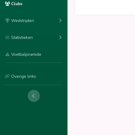
Clubs
Wedstrijden
Statistieken
Voetbalpiramide
Overige links