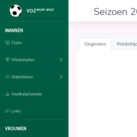
Seizoen 
2026-2027
VOZ
MANNEN
Clubs
Gegevens
Wedstrij
Wedstrijden
Statistieken
Voetbalpiramide
Links
VROUWEN