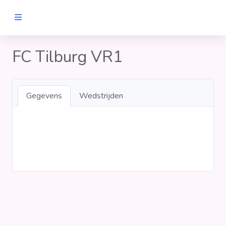
MANNEN
FC Tilburg VR1
Clubs
Gegevens
Wedstrijden
Wedstrijden
Statistieken
Voetbalpiramide
Links
VROUWEN