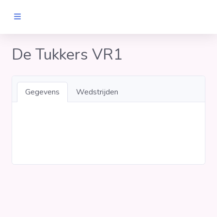
MANNEN
De Tukkers VR1
Clubs
Gegevens
Wedstrijden
Wedstrijden
Statistieken
Voetbalpiramide
Links
VROUWEN