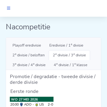
MANNEN
Nacompetitie
Clubs
e
Playoff eredivisie
Eredivisie / 1
divisie
Wedstrijden
e
e
e
2
divisie / beloften
2
divisie / 3
divisie
Statistieken
e
e
e
e
3
divisie / 4
divisie
4
divisie / 1
klasse
Promotie / degradatie - tweede divisie /
Voetbalpiramide
derde divisie
Eerste ronde
Links
WO 27 MEI 2026
VROUWEN
20:00
ADO
-
LIS
2-0