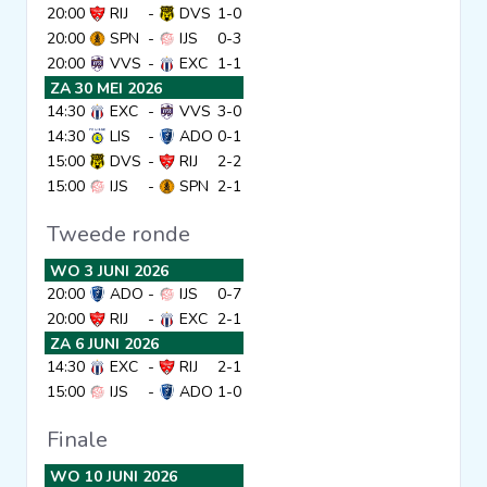
20:00
RIJ
-
DVS
1-0
Clubs
20:00
SPN
-
IJS
0-3
20:00
VVS
-
EXC
1-1
ZA 30 MEI 2026
Wedstrijden
14:30
EXC
-
VVS
3-0
14:30
LIS
-
ADO
0-1
15:00
DVS
-
RIJ
2-2
Statistieken
15:00
IJS
-
SPN
2-1
Tweede ronde
Voetbalpiramide
WO 3 JUNI 2026
20:00
ADO
-
IJS
0-7
Overige links
20:00
RIJ
-
EXC
2-1
ZA 6 JUNI 2026
14:30
EXC
-
RIJ
2-1
15:00
IJS
-
ADO
1-0
Finale
WO 10 JUNI 2026