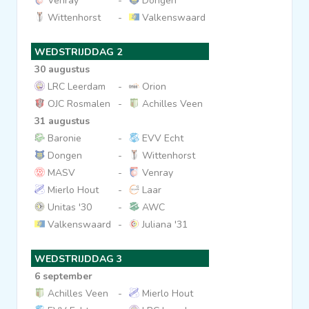
Venray
-
Dongen
Wittenhorst
-
Valkenswaard
Clubs
WEDSTRIJDDAG 2
Wedstrijden
30 augustus
LRC Leerdam
-
Orion
OJC Rosmalen
-
Achilles Veen
Statistieken
31 augustus
Baronie
-
EVV Echt
Voetbalpiramide
Dongen
-
Wittenhorst
MASV
-
Venray
Mierlo Hout
-
Laar
Overige links
Unitas '30
-
AWC
Valkenswaard
-
Juliana '31
WEDSTRIJDDAG 3
6 september
Achilles Veen
-
Mierlo Hout