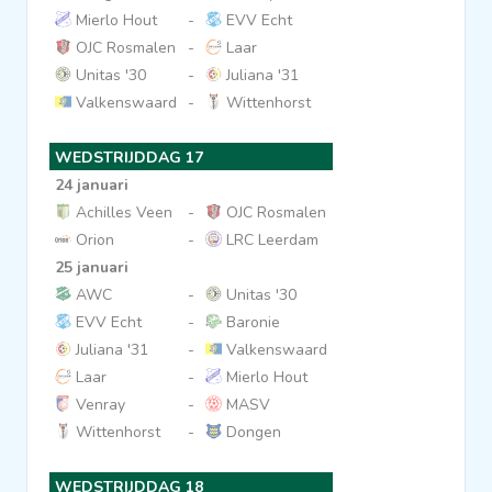
Mierlo Hout
-
EVV Echt
OJC Rosmalen
-
Laar
Unitas '30
-
Juliana '31
Valkenswaard
-
Wittenhorst
WEDSTRIJDDAG 17
24 januari
Achilles Veen
-
OJC Rosmalen
Orion
-
LRC Leerdam
25 januari
AWC
-
Unitas '30
EVV Echt
-
Baronie
Juliana '31
-
Valkenswaard
Laar
-
Mierlo Hout
Venray
-
MASV
Wittenhorst
-
Dongen
WEDSTRIJDDAG 18