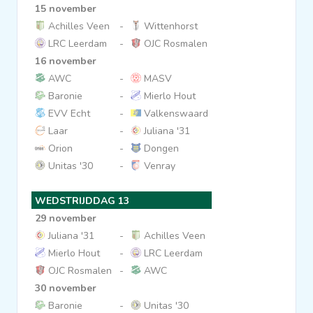
15 november
Achilles Veen
-
Wittenhorst
LRC Leerdam
-
OJC Rosmalen
16 november
AWC
-
MASV
Baronie
-
Mierlo Hout
EVV Echt
-
Valkenswaard
Laar
-
Juliana '31
Orion
-
Dongen
Unitas '30
-
Venray
WEDSTRIJDDAG 13
29 november
Juliana '31
-
Achilles Veen
Mierlo Hout
-
LRC Leerdam
OJC Rosmalen
-
AWC
30 november
Baronie
-
Unitas '30