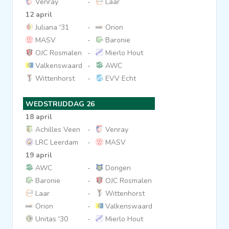
Venray
-
Laar
12 april
Juliana '31
-
Orion
MASV
-
Baronie
OJC Rosmalen
-
Mierlo Hout
Valkenswaard
-
AWC
Wittenhorst
-
EVV Echt
WEDSTRIJDDAG 26
18 april
Achilles Veen
-
Venray
LRC Leerdam
-
MASV
19 april
AWC
-
Dongen
Baronie
-
OJC Rosmalen
Laar
-
Wittenhorst
Orion
-
Valkenswaard
Unitas '30
-
Mierlo Hout