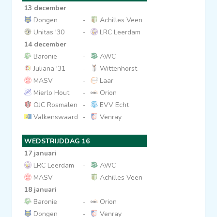
13 december
Dongen
-
Achilles Veen
Unitas '30
-
LRC Leerdam
14 december
Baronie
-
AWC
Juliana '31
-
Wittenhorst
MASV
-
Laar
Mierlo Hout
-
Orion
OJC Rosmalen
-
EVV Echt
Valkenswaard
-
Venray
WEDSTRIJDDAG 16
17 januari
LRC Leerdam
-
AWC
MASV
-
Achilles Veen
18 januari
Baronie
-
Orion
Dongen
-
Venray