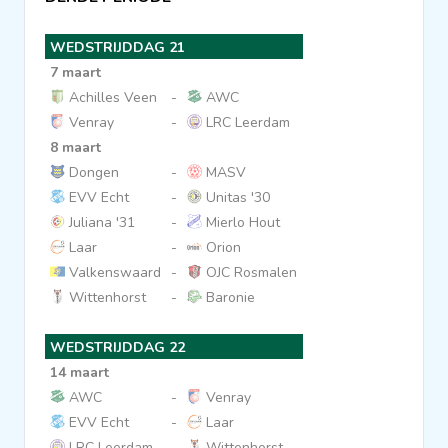
WEDSTRIJDDAG 21
7 maart
Achilles Veen
-
AWC
Venray
-
LRC Leerdam
8 maart
Dongen
-
MASV
EVV Echt
-
Unitas '30
Juliana '31
-
Mierlo Hout
Laar
-
Orion
Valkenswaard
-
OJC Rosmalen
Wittenhorst
-
Baronie
WEDSTRIJDDAG 22
14 maart
AWC
-
Venray
EVV Echt
-
Laar
LRC Leerdam
-
Wittenhorst