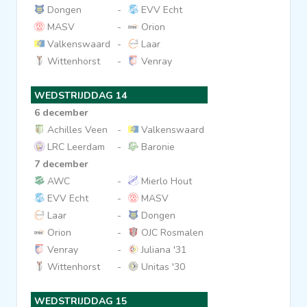
Dongen
-
EVV Echt
MASV
-
Orion
Valkenswaard
-
Laar
Wittenhorst
-
Venray
WEDSTRIJDDAG 14
6 december
Achilles Veen
-
Valkenswaard
LRC Leerdam
-
Baronie
7 december
AWC
-
Mierlo Hout
EVV Echt
-
MASV
Laar
-
Dongen
Orion
-
OJC Rosmalen
Venray
-
Juliana '31
Wittenhorst
-
Unitas '30
WEDSTRIJDDAG 15