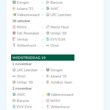
Dongen
-
Baronie
Juliana '31
-
AWC
Valkenswaard
-
LRC Leerdam
26 oktober
MASV
-
Mierlo Hout
OJC Rosmalen
-
Unitas '30
Venray
-
EVV Echt
Wittenhorst
-
Orion
WEDSTRIJDDAG 10
1 november
LRC Leerdam
-
Dongen
Orion
-
Juliana '31
Unitas '30
-
Achilles Veen
2 november
AWC
-
Valkenswaard
Baronie
-
MASV
EVV Echt
-
Wittenhorst