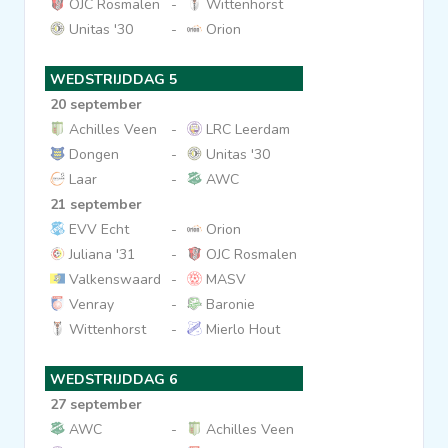
OJC Rosmalen
-
Wittenhorst
Unitas '30
-
Orion
WEDSTRIJDDAG 5
20 september
Achilles Veen
-
LRC Leerdam
Dongen
-
Unitas '30
Laar
-
AWC
21 september
EVV Echt
-
Orion
Juliana '31
-
OJC Rosmalen
Valkenswaard
-
MASV
Venray
-
Baronie
Wittenhorst
-
Mierlo Hout
WEDSTRIJDDAG 6
27 september
AWC
-
Achilles Veen