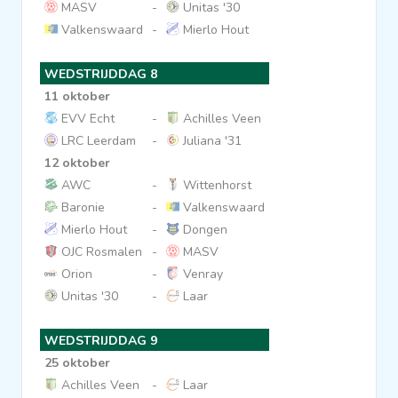
MASV
-
Unitas '30
Valkenswaard
-
Mierlo Hout
WEDSTRIJDDAG 8
11 oktober
EVV Echt
-
Achilles Veen
LRC Leerdam
-
Juliana '31
12 oktober
AWC
-
Wittenhorst
Baronie
-
Valkenswaard
Mierlo Hout
-
Dongen
OJC Rosmalen
-
MASV
Orion
-
Venray
Unitas '30
-
Laar
WEDSTRIJDDAG 9
25 oktober
Achilles Veen
-
Laar