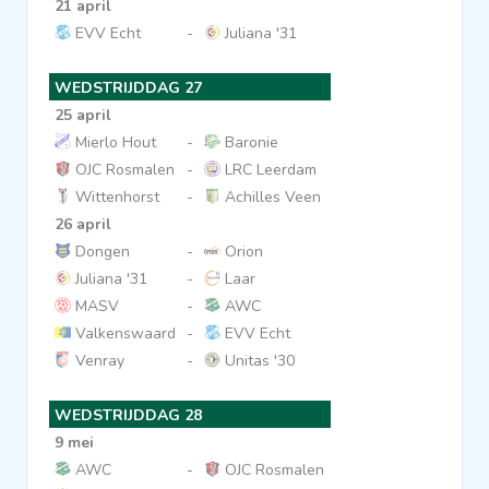
21 april
EVV Echt
-
Juliana '31
WEDSTRIJDDAG 27
25 april
Mierlo Hout
-
Baronie
OJC Rosmalen
-
LRC Leerdam
Wittenhorst
-
Achilles Veen
26 april
Dongen
-
Orion
Juliana '31
-
Laar
MASV
-
AWC
Valkenswaard
-
EVV Echt
Venray
-
Unitas '30
WEDSTRIJDDAG 28
9 mei
AWC
-
OJC Rosmalen