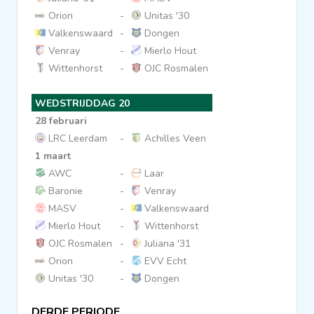
Orion
-
Unitas '30
Valkenswaard
-
Dongen
Venray
-
Mierlo Hout
Wittenhorst
-
OJC Rosmalen
WEDSTRIJDDAG 20
28 februari
LRC Leerdam
-
Achilles Veen
1 maart
AWC
-
Laar
Baronie
-
Venray
MASV
-
Valkenswaard
Mierlo Hout
-
Wittenhorst
OJC Rosmalen
-
Juliana '31
Orion
-
EVV Echt
Unitas '30
-
Dongen
DERDE PERIODE