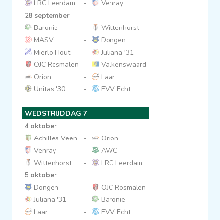
LRC Leerdam
-
Venray
28 september
Baronie
-
Wittenhorst
MASV
-
Dongen
Mierlo Hout
-
Juliana '31
OJC Rosmalen
-
Valkenswaard
Orion
-
Laar
Unitas '30
-
EVV Echt
WEDSTRIJDDAG 7
4 oktober
Achilles Veen
-
Orion
Venray
-
AWC
Wittenhorst
-
LRC Leerdam
5 oktober
Dongen
-
OJC Rosmalen
Juliana '31
-
Baronie
Laar
-
EVV Echt