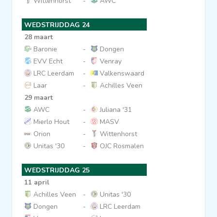
Wittenhorst
-
AWC
WEDSTRIJDDAG 24
28 maart
Baronie
-
Dongen
EVV Echt
-
Venray
LRC Leerdam
-
Valkenswaard
Laar
-
Achilles Veen
29 maart
AWC
-
Juliana '31
Mierlo Hout
-
MASV
Orion
-
Wittenhorst
Unitas '30
-
OJC Rosmalen
WEDSTRIJDDAG 25
11 april
Achilles Veen
-
Unitas '30
Dongen
-
LRC Leerdam