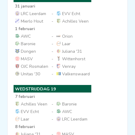
31 januari
LRC Leerdam
-
EVV Echt
Mierlo Hout
-
Achilles Veen
1 februari
AWC
-
Orion
Baronie
-
Laar
Dongen
-
Juliana '31
MASV
-
Wittenhorst
OJC Rosmalen
-
Venray
Unitas '30
-
Valkenswaard
WEDSTRIJDDAG 19
7 februari
Achilles Veen
-
Baronie
EVV Echt
-
AWC
Laar
-
LRC Leerdam
8 februari
Juliana '31
-
MASV