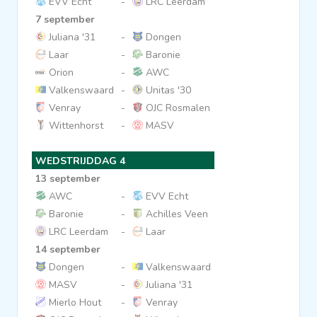
EVV Echt
-
LRC Leerdam
7 september
Juliana '31
-
Dongen
Laar
-
Baronie
Orion
-
AWC
Valkenswaard
-
Unitas '30
Venray
-
OJC Rosmalen
Wittenhorst
-
MASV
WEDSTRIJDDAG 4
13 september
AWC
-
EVV Echt
Baronie
-
Achilles Veen
LRC Leerdam
-
Laar
14 september
Dongen
-
Valkenswaard
MASV
-
Juliana '31
Mierlo Hout
-
Venray