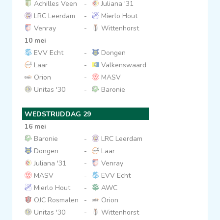
Achilles Veen
-
Juliana '31
LRC Leerdam
-
Mierlo Hout
Venray
-
Wittenhorst
10 mei
EVV Echt
-
Dongen
Laar
-
Valkenswaard
Orion
-
MASV
Unitas '30
-
Baronie
WEDSTRIJDDAG 29
16 mei
Baronie
-
LRC Leerdam
Dongen
-
Laar
Juliana '31
-
Venray
MASV
-
EVV Echt
Mierlo Hout
-
AWC
OJC Rosmalen
-
Orion
Unitas '30
-
Wittenhorst