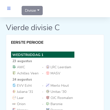
Divisie
MANNEN
Vierde divisie C
Clubs
EERSTE PERIODE
Wedstrijden
WEDSTRIJDDAG 1
23 augustus
Statistieken
AWC
-
LRC Leerdam
Achilles Veen
-
MASV
24 augustus
Voetbalpiramide
EVV Echt
-
Mierlo Hout
Juliana '31
-
Unitas '30
Links
Laar
-
OJC Rosmalen
VROUWEN
Orion
-
Baronie