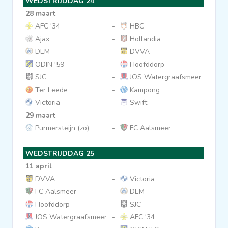
WEDSTRIJDDAG 24
28 maart
AFC '34
-
HBC
Ajax
-
Hollandia
DEM
-
DVVA
ODIN '59
-
Hoofddorp
SJC
-
JOS Watergraafsmeer
Ter Leede
-
Kampong
Victoria
-
Swift
29 maart
Purmersteijn (zo)
-
FC Aalsmeer
WEDSTRIJDDAG 25
11 april
DVVA
-
Victoria
FC Aalsmeer
-
DEM
Hoofddorp
-
SJC
JOS Watergraafsmeer
-
AFC '34