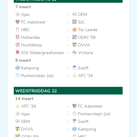
7 maart
Ajax
-
DEM
FC Aalsmeer
-
SJC
HBC
-
Ter Leede
Hollandia
-
ODIN '59
Hoofddorp
-
DVVA
JOS Watergraafsmeer
-
Victoria
8 maart
Kampong
-
Swift
Purmersteijn (zo)
-
AFC '34
WEDSTRIJDDAG 22
14 maart
AFC '34
-
FC Aalsmeer
Ajax
-
Purmersteijn (zo)
DEM
-
Swift
DVVA
-
Kampong
ODIN '59
-
HBC