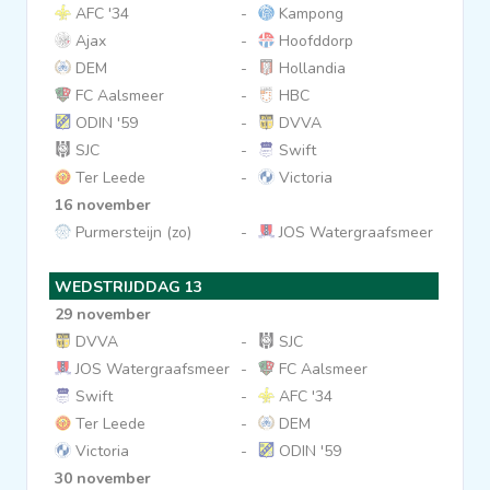
AFC '34
-
Kampong
Ajax
-
Hoofddorp
DEM
-
Hollandia
FC Aalsmeer
-
HBC
ODIN '59
-
DVVA
SJC
-
Swift
Ter Leede
-
Victoria
16 november
Purmersteijn (zo)
-
JOS Watergraafsmeer
WEDSTRIJDDAG 13
29 november
DVVA
-
SJC
JOS Watergraafsmeer
-
FC Aalsmeer
Swift
-
AFC '34
Ter Leede
-
DEM
Victoria
-
ODIN '59
30 november