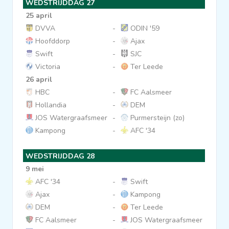
WEDSTRIJDDAG 27
25 april
DVVA
-
ODIN '59
Hoofddorp
-
Ajax
Swift
-
SJC
Victoria
-
Ter Leede
26 april
HBC
-
FC Aalsmeer
Hollandia
-
DEM
JOS Watergraafsmeer
-
Purmersteijn (zo)
Kampong
-
AFC '34
WEDSTRIJDDAG 28
9 mei
AFC '34
-
Swift
Ajax
-
Kampong
DEM
-
Ter Leede
FC Aalsmeer
-
JOS Watergraafsmeer