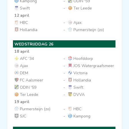
Kampong
-
ODIN '59
Swift
-
Ter Leede
12 april
HBC
-
Ajax
Hollandia
-
Purmersteijn (zo)
WEDSTRIJDDAG 26
18 april
AFC '34
-
Hoofddorp
Ajax
-
JOS Watergraafsmeer
DEM
-
Victoria
FC Aalsmeer
-
Hollandia
ODIN '59
-
Swift
Ter Leede
-
DVVA
19 april
Purmersteijn (zo)
-
HBC
SJC
-
Kampong