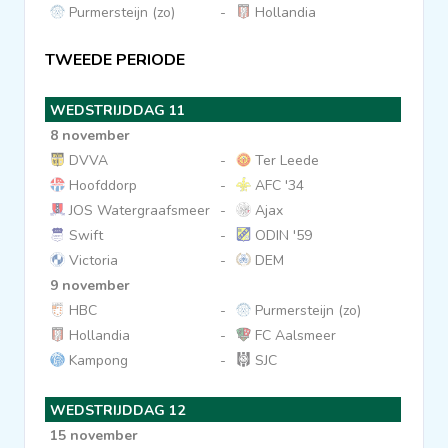
Purmersteijn (zo)
-
Hollandia
TWEEDE PERIODE
WEDSTRIJDDAG 11
8 november
DVVA
-
Ter Leede
Hoofddorp
-
AFC '34
JOS Watergraafsmeer
-
Ajax
Swift
-
ODIN '59
Victoria
-
DEM
9 november
HBC
-
Purmersteijn (zo)
Hollandia
-
FC Aalsmeer
Kampong
-
SJC
WEDSTRIJDDAG 12
15 november