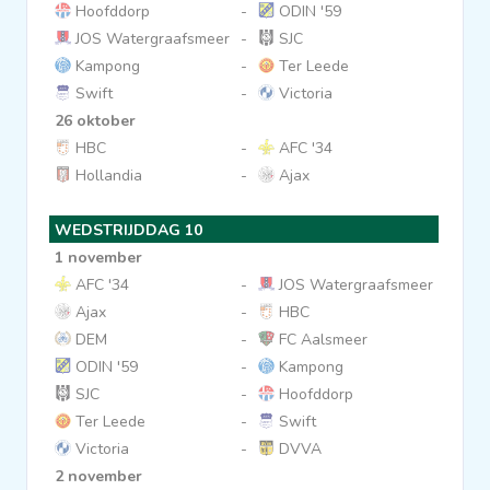
Hoofddorp
-
ODIN '59
JOS Watergraafsmeer
-
SJC
Kampong
-
Ter Leede
Swift
-
Victoria
26 oktober
HBC
-
AFC '34
Hollandia
-
Ajax
WEDSTRIJDDAG 10
1 november
AFC '34
-
JOS Watergraafsmeer
Ajax
-
HBC
DEM
-
FC Aalsmeer
ODIN '59
-
Kampong
SJC
-
Hoofddorp
Ter Leede
-
Swift
Victoria
-
DVVA
2 november