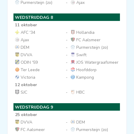
Purmersteijn (zo)
-
Ajax
WEDSTRIJDDAG 8
11 oktober
AFC '34
-
Hollandia
Ajax
-
FC Aalsmeer
DEM
-
Purmersteijn (zo)
DVVA
-
Swift
ODIN '59
-
JOS Watergraafsmeer
Ter Leede
-
Hoofddorp
Victoria
-
Kampong
12 oktober
SJC
-
HBC
WEDSTRIJDDAG 9
25 oktober
DVVA
-
DEM
FC Aalsmeer
-
Purmersteijn (zo)