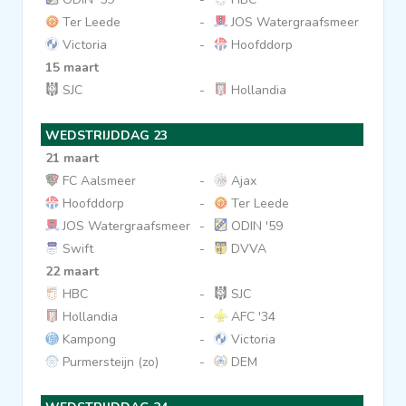
Ter Leede
-
JOS Watergraafsmeer
Victoria
-
Hoofddorp
15 maart
SJC
-
Hollandia
WEDSTRIJDDAG 23
21 maart
FC Aalsmeer
-
Ajax
Hoofddorp
-
Ter Leede
JOS Watergraafsmeer
-
ODIN '59
Swift
-
DVVA
22 maart
HBC
-
SJC
Hollandia
-
AFC '34
Kampong
-
Victoria
Purmersteijn (zo)
-
DEM