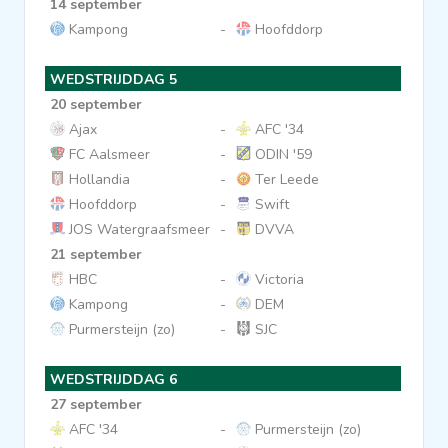
14 september
Kampong
-
Hoofddorp
WEDSTRIJDDAG 5
20 september
Ajax
-
AFC '34
FC Aalsmeer
-
ODIN '59
Hollandia
-
Ter Leede
Hoofddorp
-
Swift
JOS Watergraafsmeer
-
DVVA
21 september
HBC
-
Victoria
Kampong
-
DEM
Purmersteijn (zo)
-
SJC
WEDSTRIJDDAG 6
27 september
AFC '34
-
Purmersteijn (zo)