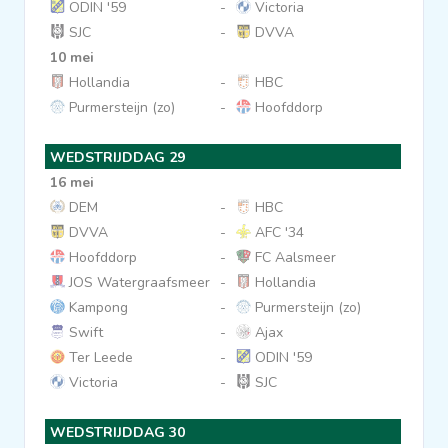
ODIN '59
-
Victoria
SJC
-
DVVA
10 mei
Hollandia
-
HBC
Purmersteijn (zo)
-
Hoofddorp
WEDSTRIJDDAG 29
16 mei
DEM
-
HBC
DVVA
-
AFC '34
Hoofddorp
-
FC Aalsmeer
JOS Watergraafsmeer
-
Hollandia
Kampong
-
Purmersteijn (zo)
Swift
-
Ajax
Ter Leede
-
ODIN '59
Victoria
-
SJC
WEDSTRIJDDAG 30