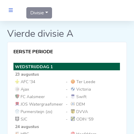
Divisie
MANNEN
Vierde divisie A
Clubs
EERSTE PERIODE
Wedstrijden
WEDSTRIJDDAG 1
23 augustus
Statistieken
AFC '34
-
Ter Leede
Ajax
-
Victoria
FC Aalsmeer
-
Swift
Voetbalpiramide
JOS Watergraafsmeer
-
DEM
Purmersteijn (zo)
-
DVVA
Links
SJC
-
ODIN '59
VROUWEN
24 augustus