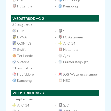
HBC
-
Hoofddorp
Hollandia
-
Kampong
Clubs
WEDSTRIJDDAG 2
Wedstrijden
30 augustus
DEM
-
SJC
DVVA
-
FC Aalsmeer
Statistieken
ODIN '59
-
AFC '34
Swift
-
Hollandia
Voetbalpiramide
Ter Leede
-
Ajax
Victoria
-
Purmersteijn (zo)
31 augustus
Overige links
Hoofddorp
-
JOS Watergraafsmeer
Kampong
-
HBC
WEDSTRIJDDAG 3
6 september
AFC '34
-
SJC