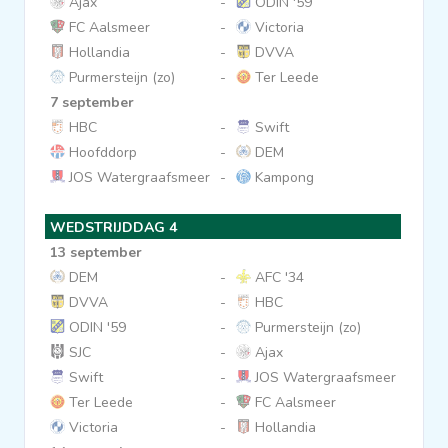
Ajax
-
ODIN '59
FC Aalsmeer
-
Victoria
Hollandia
-
DVVA
Purmersteijn (zo)
-
Ter Leede
7 september
HBC
-
Swift
Hoofddorp
-
DEM
JOS Watergraafsmeer
-
Kampong
WEDSTRIJDDAG 4
13 september
DEM
-
AFC '34
DVVA
-
HBC
ODIN '59
-
Purmersteijn (zo)
SJC
-
Ajax
Swift
-
JOS Watergraafsmeer
Ter Leede
-
FC Aalsmeer
Victoria
-
Hollandia