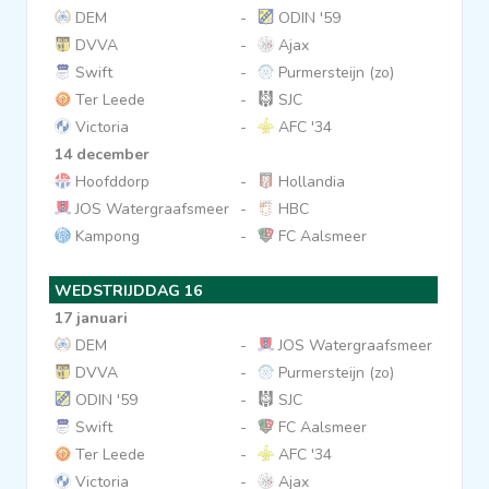
DEM
-
ODIN '59
DVVA
-
Ajax
Swift
-
Purmersteijn (zo)
Ter Leede
-
SJC
Victoria
-
AFC '34
14 december
Hoofddorp
-
Hollandia
JOS Watergraafsmeer
-
HBC
Kampong
-
FC Aalsmeer
WEDSTRIJDDAG 16
17 januari
DEM
-
JOS Watergraafsmeer
DVVA
-
Purmersteijn (zo)
ODIN '59
-
SJC
Swift
-
FC Aalsmeer
Ter Leede
-
AFC '34
Victoria
-
Ajax