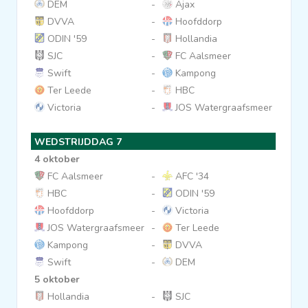
DEM
-
Ajax
DVVA
-
Hoofddorp
ODIN '59
-
Hollandia
SJC
-
FC Aalsmeer
Swift
-
Kampong
Ter Leede
-
HBC
Victoria
-
JOS Watergraafsmeer
WEDSTRIJDDAG 7
4 oktober
FC Aalsmeer
-
AFC '34
HBC
-
ODIN '59
Hoofddorp
-
Victoria
JOS Watergraafsmeer
-
Ter Leede
Kampong
-
DVVA
Swift
-
DEM
5 oktober
Hollandia
-
SJC