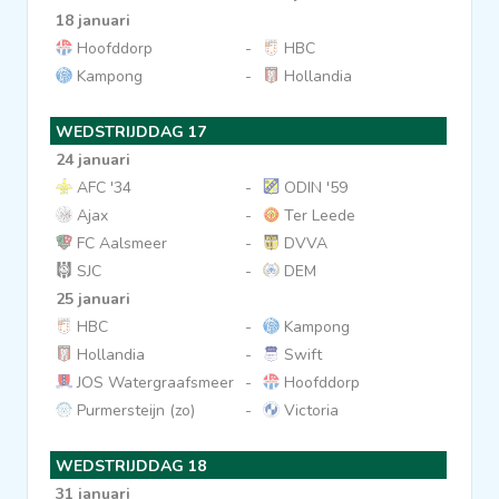
18 januari
Hoofddorp
-
HBC
Kampong
-
Hollandia
WEDSTRIJDDAG 17
24 januari
AFC '34
-
ODIN '59
Ajax
-
Ter Leede
FC Aalsmeer
-
DVVA
SJC
-
DEM
25 januari
HBC
-
Kampong
Hollandia
-
Swift
JOS Watergraafsmeer
-
Hoofddorp
Purmersteijn (zo)
-
Victoria
WEDSTRIJDDAG 18
31 januari