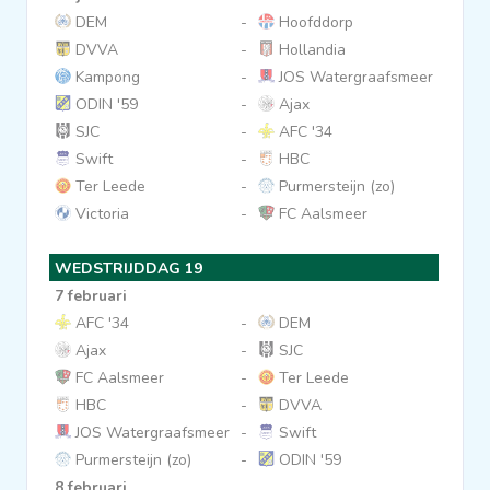
DEM
-
Hoofddorp
DVVA
-
Hollandia
Kampong
-
JOS Watergraafsmeer
ODIN '59
-
Ajax
SJC
-
AFC '34
Swift
-
HBC
Ter Leede
-
Purmersteijn (zo)
Victoria
-
FC Aalsmeer
WEDSTRIJDDAG 19
7 februari
AFC '34
-
DEM
Ajax
-
SJC
FC Aalsmeer
-
Ter Leede
HBC
-
DVVA
JOS Watergraafsmeer
-
Swift
Purmersteijn (zo)
-
ODIN '59
8 februari