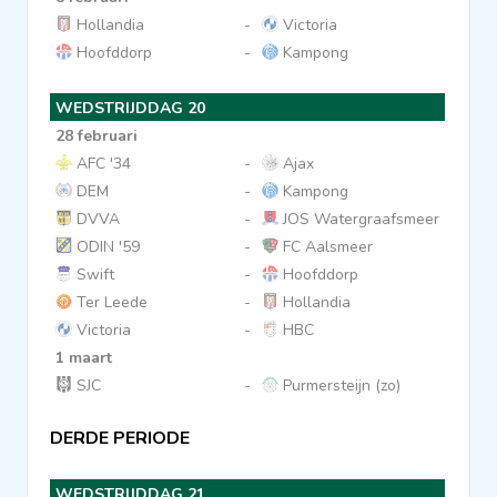
Hollandia
-
Victoria
Hoofddorp
-
Kampong
WEDSTRIJDDAG 20
28 februari
AFC '34
-
Ajax
DEM
-
Kampong
DVVA
-
JOS Watergraafsmeer
ODIN '59
-
FC Aalsmeer
Swift
-
Hoofddorp
Ter Leede
-
Hollandia
Victoria
-
HBC
1 maart
SJC
-
Purmersteijn (zo)
DERDE PERIODE
WEDSTRIJDDAG 21