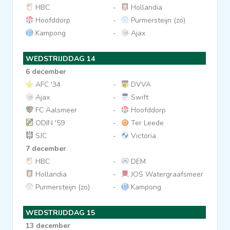
HBC
-
Hollandia
Hoofddorp
-
Purmersteijn (zo)
Kampong
-
Ajax
WEDSTRIJDDAG 14
6 december
AFC '34
-
DVVA
Ajax
-
Swift
FC Aalsmeer
-
Hoofddorp
ODIN '59
-
Ter Leede
SJC
-
Victoria
7 december
HBC
-
DEM
Hollandia
-
JOS Watergraafsmeer
Purmersteijn (zo)
-
Kampong
WEDSTRIJDDAG 15
13 december