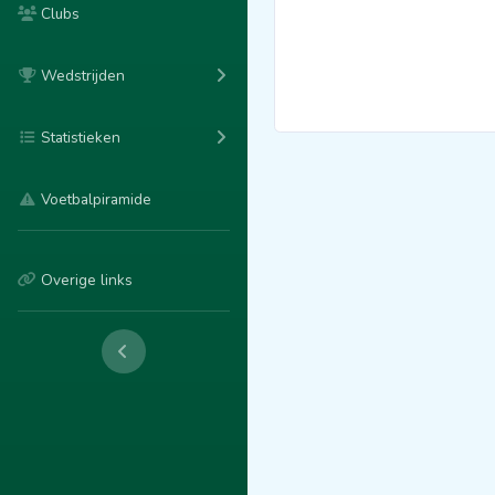
Clubs
Wedstrijden
Statistieken
Voetbalpiramide
Overige links