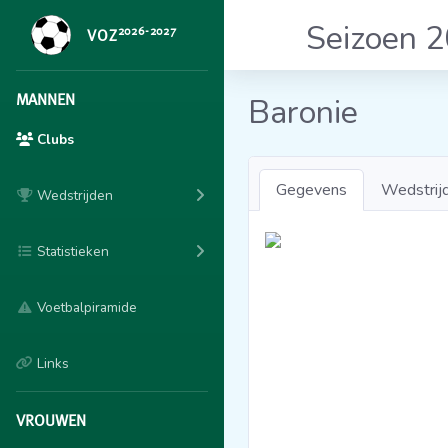
Seizoen 
2026-2027
VOZ
MANNEN
Baronie
Clubs
Gegevens
Wedstrij
Wedstrijden
Statistieken
Voetbalpiramide
Links
VROUWEN