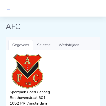
MANNEN
AFC
Clubs
Gegevens
Selectie
Wedstrijden
Wedstrijden
Statistieken
Voetbalpiramide
Sportpark Goed Genoeg
Links
Beethovenstraat 801
VROUWEN
1082 PR Amsterdam