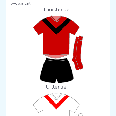
www.afc.nl
Clubs
Thuistenue
Wedstrijden
Statistieken
Voetbalpiramide
Overige links
Uittenue