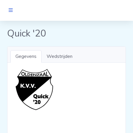
MANNEN
Quick '20
Clubs
Gegevens
Wedstrijden
Wedstrijden
Statistieken
Voetbalpiramide
Links
VROUWEN