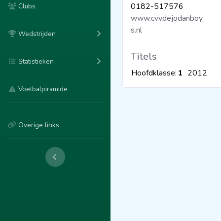
0182-517576
Clubs
www.cvvdejodanboy
s.nl
Wedstrijden
Titels
Statistieken
Hoofdklasse:
1
2012
Voetbalpiramide
Overige links