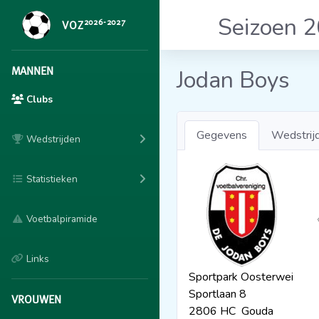
Seizoen 
2026-2027
VOZ
MANNEN
Jodan Boys
Clubs
Gegevens
Wedstrij
Wedstrijden
Statistieken
Voetbalpiramide
Links
Sportpark Oosterwei
Sportlaan 8
VROUWEN
2806 HC Gouda