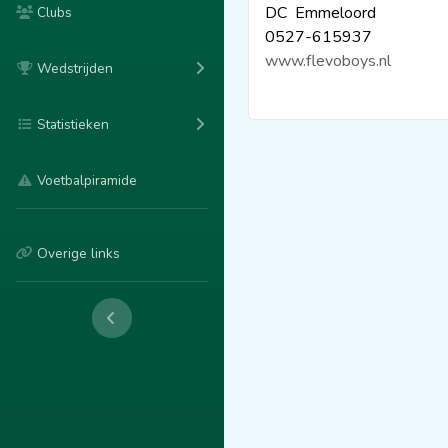
DC Emmeloord
Clubs
0527-615937
www.flevoboys.nl
Wedstrijden
Statistieken
Voetbalpiramide
Overige links