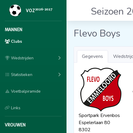
Seizoen 
2026-2027
VOZ
MANNEN
Flevo Boys
Clubs
Gegevens
Wedstrij
Wedstrijden
Statistieken
Voetbalpiramide
Links
Sportpark Ervenbos
Espelerlaan 80
VROUWEN
8302